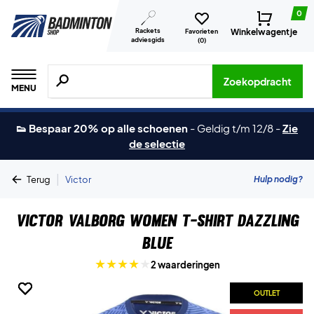
0
Rackets
Winkelwagentje
Favorieten
adviesgids
(
0
)
Zoeken naar producten, merken etc.
Zoekopdracht
MENU
👟 Bespaar 20% op alle schoenen
-
Geldig t/m 12/8
-
Zie
de selectie
|
Hulp nodig?
Terug
Victor
Victor Valborg Women T-shirt Dazzling
Blue
2 waarderingen
OUTLET
OUTLET
OUTLET
OUTLET