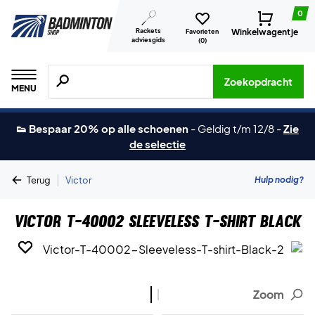
0
Rackets
Winkelwagentje
Favorieten
adviesgids
(
0
)
Zoeken naar producten, merken etc.
Zoekopdracht
MENU
👟 Bespaar 20% op alle schoenen
-
Geldig t/m 12/8
-
Zie
de selectie
|
Hulp nodig?
Terug
Victor
Victor T-40002 Sleeveless T-shirt Black
Zoom