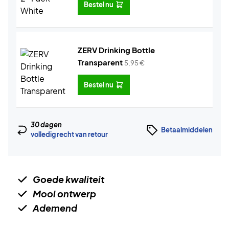
Bestel nu
ZERV Drinking Bottle
Transparent
5,95
€
Bestel nu
30 dagen
Betaalmiddelen
volledig recht van retour
Goede kwaliteit
Mooi ontwerp
Ademend