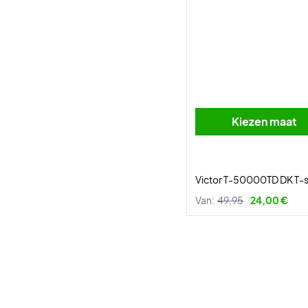
Kiezen maat
Victor T-50000TD DK T-s
Van:
49,95
24,00 €