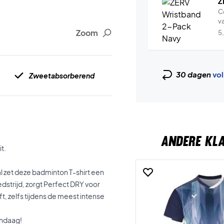
Z
C
v
Zoom
5
30 dagen
vol
Zweetabsorberend
ANDERE KL
t.
l zet deze badminton T-shirt een
edstrijd, zorgt Perfect DRY voor
ft, zelfs tijdens de meest intense
andaag!