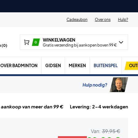
Cadeaubon
Over ons
Hulp?
WINKELWAGEN
0
Gratis verzending bij aankopen boven 99 €
 (
0
)
OVER BADMINTON
GIDSEN
MERKEN
BUITENSPEL
OUT
Hulp nodig?
j aankoop van meer dan 99 €
Levering: 2-4 werkdagen
Van:
39,95 €