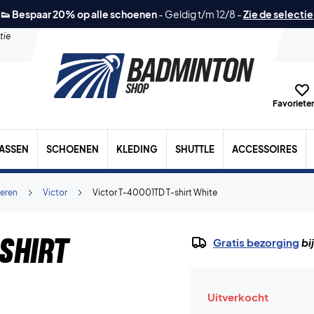
👟 Bespaar 20% op alle schoenen
-
Geldig t/m 12/8
-
Zie de selectie
tie
Favorieten
TASSEN
SCHOENEN
KLEDING
SHUTTLE
ACCESSOIRES
eren
Victor
Victor T-40001TD T-shirt White
shirt
Gratis bezorging
bi
Uitverkocht