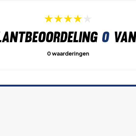
lantbeoordeling
0
van
0 waarderingen