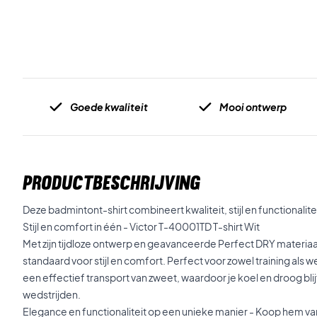
Goede kwaliteit
Mooi ontwerp
PRODUCTBESCHRIJVING
Deze badmintont-shirt combineert kwaliteit, stijl en functionalitei
Stijl en comfort in één - Victor T-40001TD T-shirt Wit
Met zijn tijdloze ontwerp en geavanceerde Perfect DRY materiaa
standaard voor stijl en comfort. Perfect voor zowel training als w
een effectief transport van zweet, waardoor je koel en droog blij
wedstrijden.
Elegance en functionaliteit op een unieke manier - Koop hem v