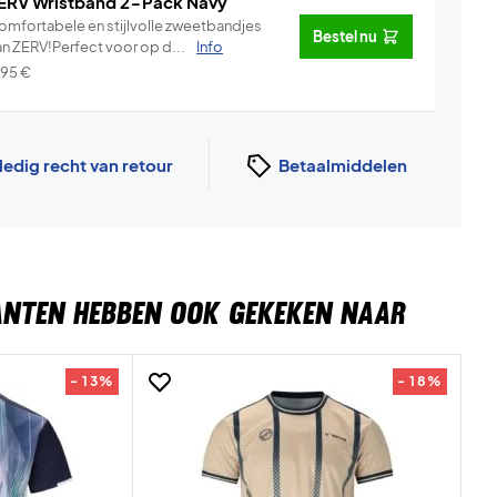
ERV Wristband 2-Pack Navy
omfortabele en stijlvolle zweetbandjes
Bestel nu
an ZERV!Perfect voor op d...
Info
,95
€
ledig recht van retour
Betaalmiddelen
ANTEN HEBBEN OOK GEKEKEN NAAR
- 13%
- 18%