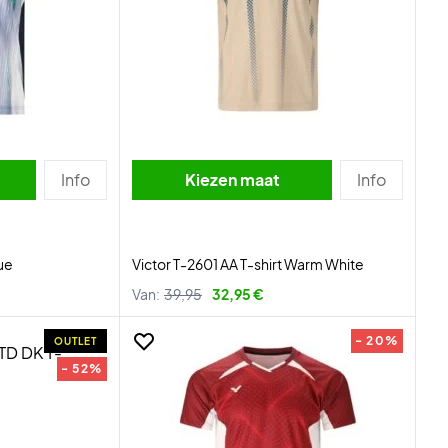
Info
Kiezen maat
Info
ue
Victor T-2601 AA T-shirt Warm White
Van:
39,95
32,95 €
- 20%
OUTLET
- 52%