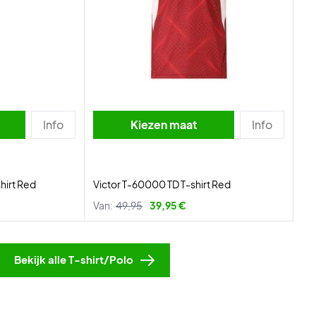
Info
Kiezen maat
Info
hirt Red
Victor T-60000 TD T-shirt Red
Van:
49,95
39,95 €
Bekijk alle T-shirt/Polo