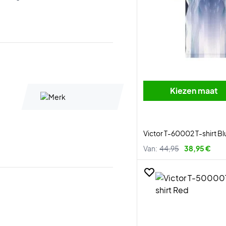
Kiezen maat
Victor T-60002 T-shirt Bl
Van:
44,95
38,95 €