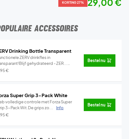
29,00 €
KORTING 27%
POPULAIRE ACCESSOIRES
ERV Drinking Bottle Transparent
nctionele ZERV drinkfles in
Bestel nu
ansparant!Blijf gehydrateerd - ZER...
Info
,95
€
orza Super Grip 3-Pack White
eb volledige controle met Forza Super
Bestel nu
rip 3-Pack Wit.De grips zo...
Info
,95
€