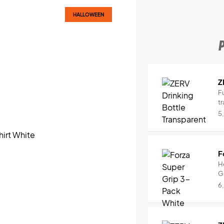
HALLOWEEN
Z
Fu
tr
5
F
H
G
6