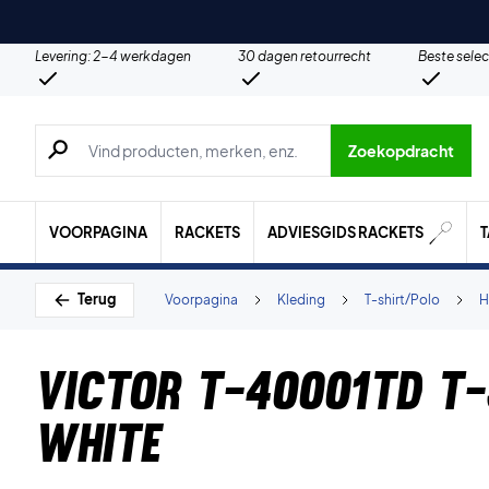
Levering: 2-4 werkdagen
30 dagen retourrecht
Beste selec
Zoeken naar producten, merken etc.
Zoekopdracht
VOORPAGINA
RACKETS
ADVIESGIDS RACKETS
Terug
Voorpagina
Kleding
T-shirt/Polo
H
Victor T-40001TD T-
White