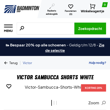
0
Rackets
Winkelwagentje
Favorieten
adviesgids
(
0
)
Zoeken naar producten, merken etc.
Zoekopdracht
MENU
👟 Bespaar 20% op alle schoenen
-
Geldig t/m 12/8
-
Zie
de selectie
|
Hulp nodig?
Terug
Victor
Victor Sambucca Shorts White
KORTING 28%
KORTING 28%
KORTING 28%
Zoom