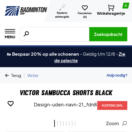
0
Rackets
Winkelwagentje
Favorieten
adviesgids
(
0
)
Zoeken naar producten, merken etc.
Zoekopdracht
MENU
👟 Bespaar 20% op alle schoenen
-
Geldig t/m 12/8
-
Zie
de selectie
|
Hulp nodig?
Terug
Victor
Victor Sambucca Shorts Black
KORTING 28%
KORTING 28%
KORTING 28%
KORTING 28%
KORTING 28%
KORTING 28%
KORTING 28%
KORTING 28%
Zoom