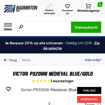
0
Rackets
Winkelwagentje
Favorieten
adviesgids
(
0
)
Zoeken naar producten, merken etc.
Zoekopdracht
MENU
👟 Bespaar 20% op alle schoenen
-
Geldig t/m 12/8
-
Zie
de selectie
|
Hulp nodig?
Terug
Victor
Victor P9200III Medieval Blue/Gold
3 waarderingen
FINAL SALE
FINAL SALE
FINAL SALE
KORTING 50%
KORTING 50%
KORTING 50%
Zoom