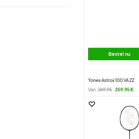
Bestel nu
Yonex Astrox 100 VA ZZ
Van:
269,95
259,95 €