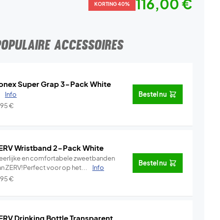
116,00 €
KORTING 40%
POPULAIRE ACCESSOIRES
onex Super Grap 3-Pack White
.
Info
Bestel nu
,95
€
ERV Wristband 2-Pack White
eerlijke en comfortabele zweetbanden
Bestel nu
an ZERV!Perfect voor op het...
Info
,95
€
ERV Drinking Bottle Transparent