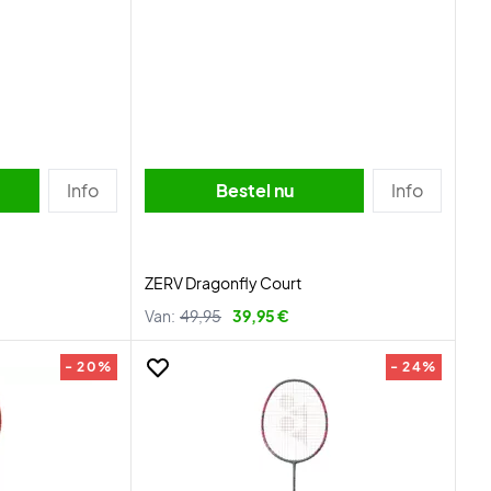
Info
Bestel nu
Info
ZERV Dragonfly Court
Van:
49,95
39,95 €
- 20%
- 24%