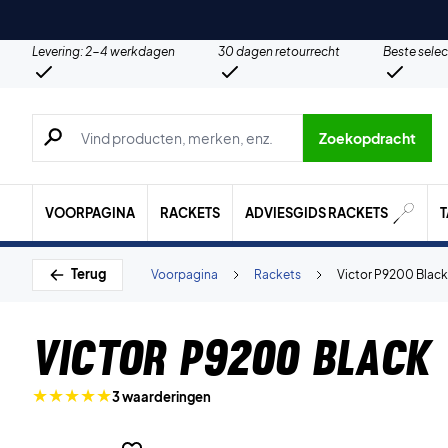
Levering: 2-4 werkdagen
30 dagen retourrecht
Beste selec
Zoeken naar producten, merken etc.
Zoekopdracht
VOORPAGINA
RACKETS
ADVIESGIDS RACKETS
Terug
Voorpagina
Rackets
Victor P9200 Black
Victor P9200 Black
3 waarderingen