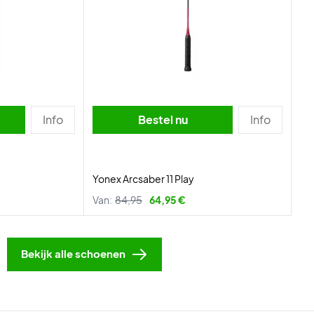
Info
Bestel nu
Info
Yonex Arcsaber 11 Play
Van:
84,95
64,95 €
Bekijk alle schoenen