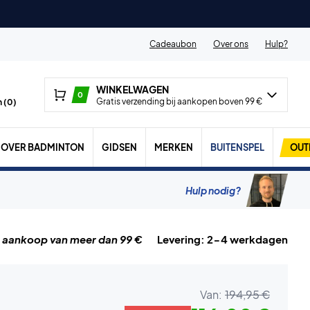
Cadeaubon
Over ons
Hulp?
WINKELWAGEN
0
Gratis verzending bij aankopen boven 99 €
 (
0
)
OVER BADMINTON
GIDSEN
MERKEN
BUITENSPEL
OUT
Hulp nodig?
j aankoop van meer dan 99 €
Levering: 2-4 werkdagen
Van:
194,95 €