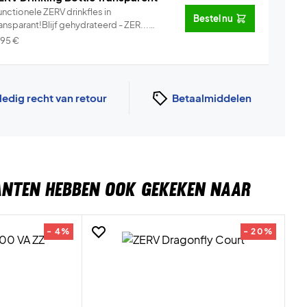
nctionele ZERV drinkfles in
Bestel nu
ansparant!Blijf gehydrateerd - ZER...
Info
,95
€
ledig recht van retour
Betaalmiddelen
ANTEN HEBBEN OOK GEKEKEN NAAR
- 4%
- 20%