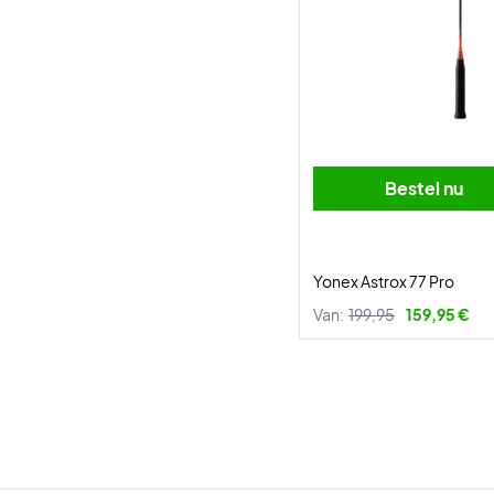
Bestel nu
Yonex Astrox 77 Pro
Van:
199,95
159,95 €