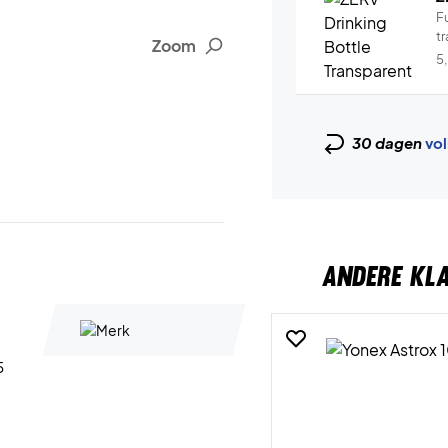
Fu
tr
Zoom
5
30 dagen
vol
ANDERE KL
5