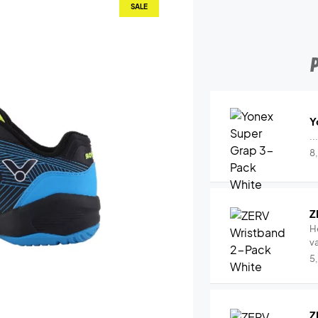
SALE
Y
..
8
Z
H
v
5
Z