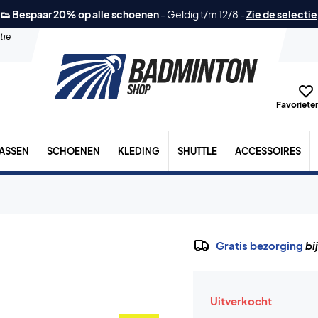
👟 Bespaar 20% op alle schoenen
-
Geldig t/m 12/8
-
Zie de selectie
tie
Favorieten
TASSEN
SCHOENEN
KLEDING
SHUTTLE
ACCESSOIRES
Gratis bezorging
bi
Uitverkocht