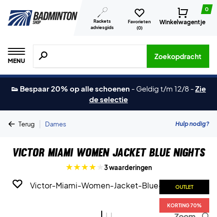
0
Rackets
Winkelwagentje
Favorieten
adviesgids
(
0
)
Zoeken naar producten, merken etc.
Zoekopdracht
MENU
👟 Bespaar 20% op alle schoenen
-
Geldig t/m 12/8
-
Zie
de selectie
|
Hulp nodig?
Terug
Dames
Victor Miami Women Jacket Blue Nights
3 waarderingen
OUTLET
OUTLET
OUTLET
KORTING 70%
KORTING 70%
KORTING 70%
Zoom