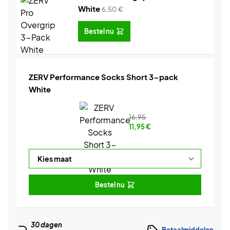
White
6,50
€
Bestel nu
ZERV Performance Socks Short 3-pack
White
16,95
11,95
€
Bestel nu
30 dagen
Betaalmiddelen