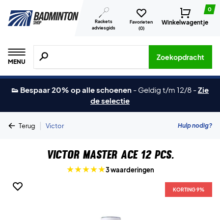
0
Rackets
Winkelwagentje
Favorieten
adviesgids
(
0
)
Zoeken naar producten, merken etc.
Zoekopdracht
MENU
👟 Bespaar 20% op alle schoenen
-
Geldig t/m 12/8
-
Zie
de selectie
|
Hulp nodig?
Terug
Victor
Victor Master Ace 12 pcs.
3 waarderingen
KORTING 9%