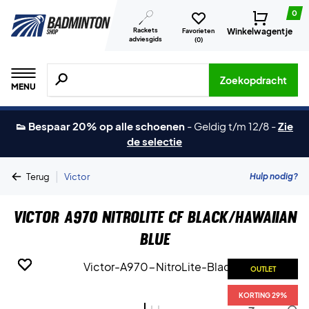
0
Rackets
Winkelwagentje
Favorieten
adviesgids
(
0
)
Zoeken naar producten, merken etc.
Zoekopdracht
MENU
👟 Bespaar 20% op alle schoenen
-
Geldig t/m 12/8
-
Zie
de selectie
|
Hulp nodig?
Terug
Victor
Victor A970 NitroLite CF Black/Hawaiian
Blue
OUTLET
OUTLET
OUTLET
KORTING 29%
KORTING 29%
KORTING 29%