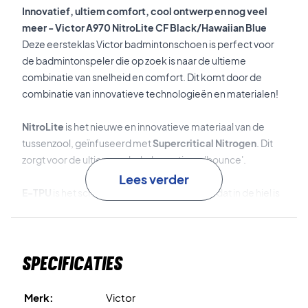
Innovatief, ultiem comfort, cool ontwerp en nog veel
meer - Victor A970 NitroLite CF Black/Hawaiian Blue
Deze eersteklas Victor badmintonschoen is perfect voor
de badmintonspeler die op zoek is naar de ultieme
combinatie van snelheid en comfort. Dit komt door de
combinatie van innovatieve technologieën en materialen!
NitroLite
is het nieuwe en innovatieve materiaal van de
tussenzool, geïnfuseerd met
Supercritical Nitrogen
. Dit
zorgt voor de ultieme schokabsorptie en 'bounce'.
Lees verder
E-TPU
is het schokabsorberende materiaal dat in de hiel is
geplaatst om de schokabsorptie verder te bevorderen.
Neo Duplex
is de innovatieve dubbele wigstructuur die is
Specificaties
gebruikt voor het ontwerp van de tussenzool. Dit zorgt voor
uitstekende energieabsorptie, stabiliteit en
ondersteuning.
Merk:
Victor