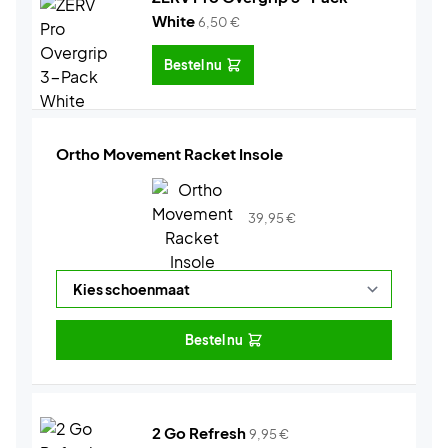
White
6,50
€
Bestel nu
Ortho Movement Racket Insole
39,95
€
Bestel nu
2 Go Refresh
9,95
€