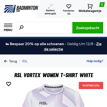
0
Rackets
Winkelwagentje
Favorieten
adviesgids
(
0
)
Zoeken naar producten, merken etc.
Zoekopdracht
MENU
👟 Bespaar 20% op alle schoenen
-
Geldig t/m 12/8
-
Zie
de selectie
|
Hulp nodig?
Terug
RSL
RSL Vortex Women T-shirt White
KORTING 22%
KORTING 22%
KORTING 22%
KORTING 22%
KORTING 22%
KORTING 22%
KORTING 22%