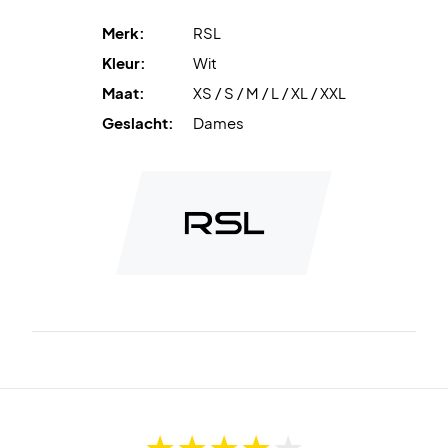
Ademend materiaal
zorgt voor uitstekende ventilatie.
Merk:
RSL
Kleur:
Wit
Stretchkwaliteit
biedt optimale bewegingsvrijheid.
Maat:
XS / S / M / L / XL / XXL
Vrouwelijke pasvorm
geeft een comfortabele en
Geslacht:
Dames
sportieve look.
Materiaal:
100% polyester.
Perfect voor training en wedstrijd – bestel de RSL Vortex
Women T-shirt vandaag nog!
Kleur:
Wit.