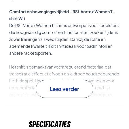
Comfort en bewegingsvrijheid – RSL Vortex Women T-
shirt Wit
De RSL Vortex Women T-shirt is ontworpen voor speelsters
die hoogwaardig comfort en functionaliteit zoeken tijdens
zowel trainingen als wedstrijden. Dankzij de lichte en
ademende kwaliteit is dit shirt ideaal voor badminton en
andere racketsporten.
Het shirt is gemaakt van vochtregulerend materiaal dat
transpiratie effectief afvoert en je droog houdt gedurende
het hele spel. Het stretchmateriaal zorgt bovendien voor
een comfortabele en vrouwelijke pasvorm en geeft je
Lees verder
optimale bewegingsvrijheid, zodat jij je volledig op jouw
prestaties kunt richten.
Vochtregulerend materiaal
houdt je droog en
Specificaties
comfortabel.