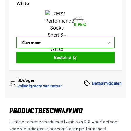
White
16,95
11,95
€
Bestel nu
30 dagen
Betaalmiddelen
volledig recht van retour
PRODUCTBESCHRIJVING
Lichte en ademende dames T-shirt van RSL – perfect voor
speelsters die gaan voor comfort en performance!