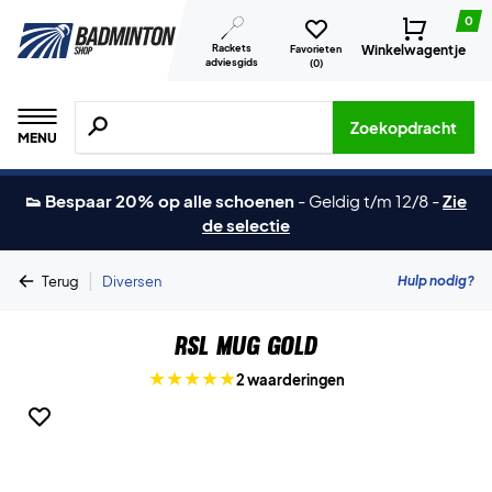
0
Rackets
Winkelwagentje
Favorieten
adviesgids
(
0
)
Zoeken naar producten, merken etc.
Zoekopdracht
MENU
👟 Bespaar 20% op alle schoenen
-
Geldig t/m 12/8
-
Zie
de selectie
|
Hulp nodig?
Terug
Diversen
RSL Mug Gold
2 waarderingen