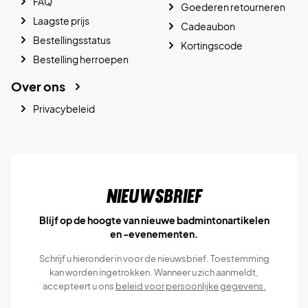
FAQ
Goederen retourneren
Laagste prijs
Cadeaubon
Bestellingsstatus
Kortingscode
Bestelling herroepen
Over ons
Privacybeleid
Nieuwsbrief
Blijf op de hoogte van nieuwe badmintonartikelen
en -evenementen.
Schrijf u hieronder in voor de nieuwsbrief. Toestemming
kan worden ingetrokken. Wanneer u zich aanmeldt,
accepteert u ons
beleid voor persoonlijke gegevens.