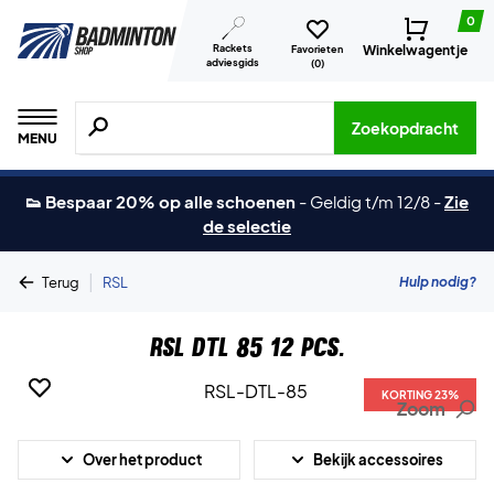
0
Rackets
Winkelwagentje
Favorieten
adviesgids
(
0
)
Zoeken naar producten, merken etc.
Zoekopdracht
MENU
👟 Bespaar 20% op alle schoenen
-
Geldig t/m 12/8
-
Zie
de selectie
|
Hulp nodig?
Terug
RSL
RSL DTL 85 12 pcs.
KORTING 23%
Zoom
Over het product
Bekijk accessoires