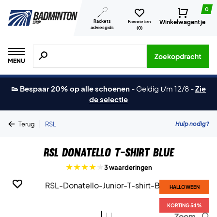
0
Rackets
Winkelwagentje
Favorieten
adviesgids
(
0
)
Zoeken naar producten, merken etc.
Zoekopdracht
MENU
👟 Bespaar 20% op alle schoenen
-
Geldig t/m 12/8
-
Zie
de selectie
|
Hulp nodig?
Terug
RSL
RSL Donatello T-shirt Blue
3 waarderingen
HALLOWEEN
HALLOWEEN
HALLOWEEN
KORTING 54%
KORTING 54%
KORTING 54%
Zoom