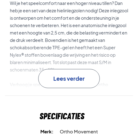
Wil je het speelcomfort naar een hoger niveau tillen? Dan
heb je een set van deze hielinlegzolen nodig! Deze inlegzool
is ontworpen om het comfort en de ondersteuning in je
schoenen te verbeteren. Het is een anatomische inlegzool
met een hoogte van 2,5 cm, die de belasting vermindert en
de druk verdeelt. Bovendien is het gemaakt van
schokabsorberende TPE-gel en heeft het een Super
Nylex® stoffen bovenlaag die wrijving en het risico op
blaren minimaliseert. Tot slot past deze maat S/M in
schoenmaten 35-40!
Lees verder
Verhoog je speelcomfort - koop deze set Ortho
Movement hielinlegzolen!
Maat: S/M.
Materiaal: TPE-gel en Super Nylex.
Specificaties
Merk:
Ortho Movement