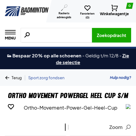
0
Rackets
Winkelwagentje
Favorieten
adviesgids
(
0
)
Zoeken naar producten, merken etc.
Zoekopdracht
MENU
👟 Bespaar 20% op alle schoenen
-
Geldig t/m 12/8
-
Zie
de selectie
|
Hulp nodig?
Terug
Sport zorg fondsen
Ortho Movement Powergel Heel Cup S/M
Zoom