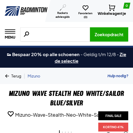
0
Rackets
Winkelwagentje
Favorieten
adviesgids
(
0
)
Zoeken naar producten, merken etc.
Zoekopdracht
MENU
👟 Bespaar 20% op alle schoenen
-
Geldig t/m 12/8
-
Zie
de selectie
|
Hulp nodig?
Terug
Mizuno
Mizuno Wave Stealth Neo White/Sailor
Blue/Silver
FINAL SALE
FINAL SALE
FINAL SALE
FINAL SALE
FINAL SALE
KORTING 41%
KORTING 41%
KORTING 41%
KORTING 41%
KORTING 41%