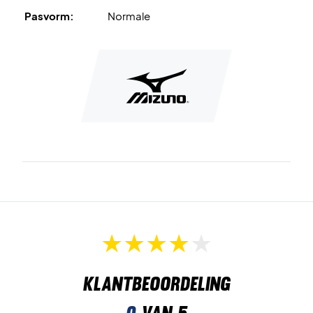
Pasvorm:
Normale
D-Flex Groove
is de groef in de buitenzool die zorgt voor
een snellere en stabielere loopbeweging.
Tot slot is
XG Rubber
het materiaal dat wordt gebruikt voor
de buitenzool. Dit materiaal is zowel antislip als slijtvast.
Breng snelheid op het badmintonveld - koop dit paar
badmintonschoenen vandaag nog!
Kleur: Wit en blauw.
Klantbeoordeling
0
van 5