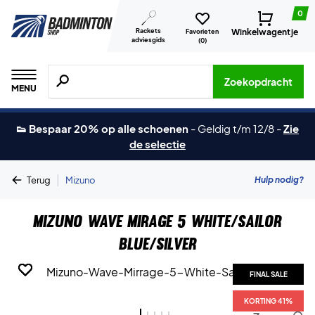
0
Rackets
Winkelwagentje
Favorieten
adviesgids
(
0
)
Zoeken naar producten, merken etc.
Zoekopdracht
MENU
👟 Bespaar 20% op alle schoenen
-
Geldig t/m 12/8
-
Zie
de selectie
|
Hulp nodig?
Terug
Mizuno
Mizuno Wave Mirage 5 White/Sailor
Blue/Silver
FINAL SALE
FINAL SALE
FINAL SALE
FINAL SALE
FINAL SALE
KORTING 41%
KORTING 41%
KORTING 41%
KORTING 41%
KORTING 41%