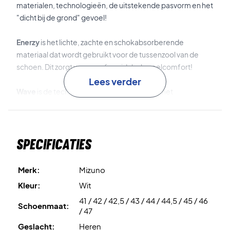
materialen, technologieën, de uitstekende pasvorm en het
"dicht bij de grond" gevoel!
Enerzy
is het lichte, zachte en schokabsorberende
materiaal dat wordt gebruikt voor de tussenzool van de
schoen. Dit zorgt voor een formidabel speelcomfort!
Lees verder
Wave
is de technologie in de tussenzool die het
speelcomfort en de stabiliteit verder bevordert.
Dura Shield
is de TPU-versterking die over het teengebied
Specificaties
is geplaatst om de duurzaamheid van de schoen te
bevorderen.
Merk:
Mizuno
DynamotionFit
is de technologie die zorgt voor een
Kleur:
Wit
strakke, comfortabele en goede pasvorm.
41 / 42 / 42,5 / 43 / 44 / 44,5 / 45 / 46
Schoenmaat:
/ 47
Intercool
is het ventilatiesysteem in de zool van de schoen
Geslacht:
Heren
dat de ademendheid bevordert.