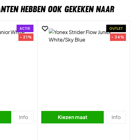
ANTEN HEBBEN OOK GEKEKEN NAAR
ACTIE
OUTLET
- 21%
- 34%
Info
Kiezen maat
Info