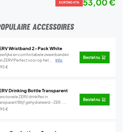
53,00 €
KORTING 41%
POPULAIRE ACCESSOIRES
ERV Wristband 2-Pack White
eerlijke en comfortabele zweetbanden
Bestel nu
an ZERV!Perfect voor op het...
Info
,95
€
ERV Drinking Bottle Transparent
nctionele ZERV drinkfles in
Bestel nu
ansparant!Blijf gehydrateerd - ZER...
Info
,95
€