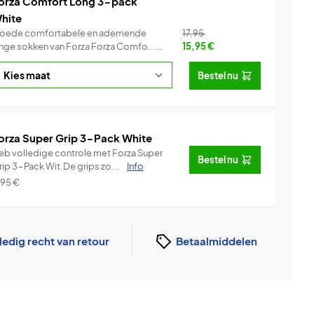
orza Comfort Long 3-pack
hite
oede comfortabele en ademende
17,95
lange sokken van Forza Forza Comfo...
15,95
€
Info
Bestel nu
orza Super Grip 3-Pack White
eb volledige controle met Forza Super
Bestel nu
rip 3-Pack Wit.De grips zo...
Info
,95
€
ledig recht van retour
Betaalmiddelen