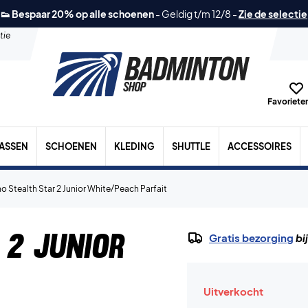
👟 Bespaar 20% op alle schoenen
-
Geldig t/m 12/8
-
Zie de selectie
tie
Favorieten
TASSEN
SCHOENEN
KLEDING
SHUTTLE
ACCESSOIRES
o Stealth Star 2 Junior White/Peach Parfait
 2 Junior
Gratis bezorging
bi
Uitverkocht