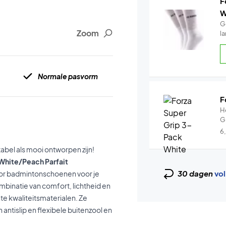
F
W
G
Zoom
Normale pasvorm
F
H
G
6
abel als mooi ontworpen zijn!
 White/Peach Parfait
30 dagen
vol
nior badmintonschoenen voor je
binatie van comfort, lichtheid en
te kwaliteitsmaterialen. Ze
tislip en flexibele buitenzool en