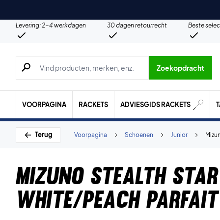
Levering: 2-4 werkdagen
30 dagen retourrecht
Beste selec
Zoeken naar producten, merken etc.
Zoekopdracht
VOORPAGINA
RACKETS
ADVIESGIDS RACKETS
Terug
Voorpagina
Schoenen
Junior
Mizun
Mizuno Stealth Star
White/Peach Parfait