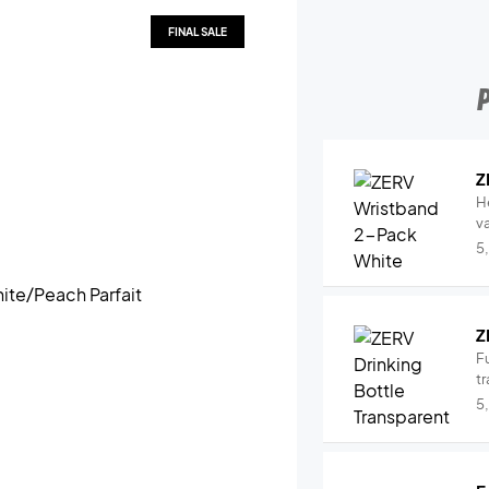
FINAL SALE
Z
H
v
5
Z
Fu
tr
5