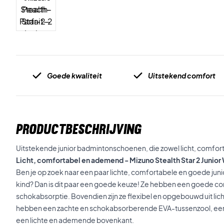
Goede kwaliteit
Uitstekend comfort
PRODUCTBESCHRIJVING
Uitstekende junior badmintonschoenen, die zowel licht, comfort
Licht, comfortabel en ademend - Mizuno Stealth Star 2 Junior
Ben je op zoek naar een paar lichte, comfortabele en goede ju
kind? Dan is dit paar een goede keuze! Ze hebben een goede com
schokabsorptie. Bovendien zijn ze flexibel en opgebouwd uit lich
hebben een zachte en schokabsorberende EVA-tussenzool, een an
een lichte en ademende bovenkant.