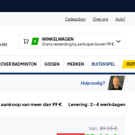
Cadeaubon
Over ons
Hulp?
WINKELWAGEN
0
Gratis verzending bij aankopen boven 99 €
 (
0
)
OVER BADMINTON
GIDSEN
MERKEN
BUITENSPEL
OUT
Hulp nodig?
j aankoop van meer dan 99 €
Levering: 2-4 werkdagen
Van:
89,95 €