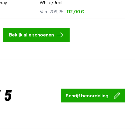
Gray
White/Red
Van:
209,95
112,00 €
Bekijk alle schoenen
 5
Schrijf beoordeling