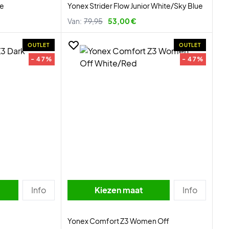
te
Yonex Strider Flow Junior White/Sky Blue
Van:
79,95
53,00 €
OUTLET
OUTLET
- 47%
- 47%
Info
Kiezen maat
Info
Yonex Comfort Z3 Women Off