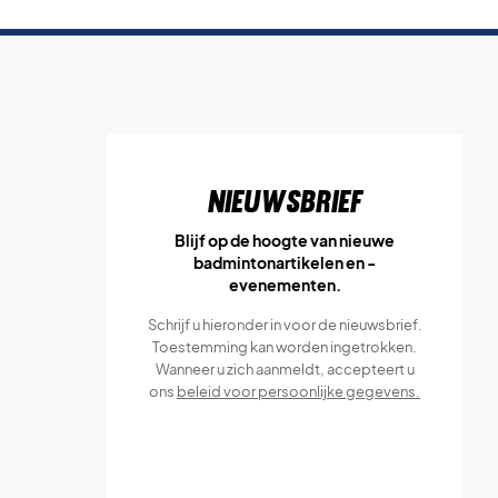
Nieuwsbrief
Blijf op de hoogte van nieuwe
badmintonartikelen en -
evenementen.
Schrijf u hieronder in voor de nieuwsbrief.
Toestemming kan worden ingetrokken.
Wanneer u zich aanmeldt, accepteert u
ons
beleid voor persoonlijke gegevens.