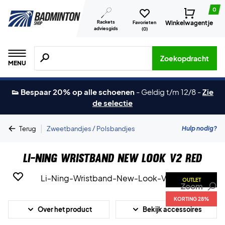
0
Rackets
Winkelwagentje
Favorieten
adviesgids
(
0
)
Zoeken naar producten, merken etc.
Zoekopdracht
MENU
👟 Bespaar 20% op alle schoenen
-
Geldig t/m 12/8
-
Zie
de selectie
|
Hulp nodig?
Terug
Zweetbandjes / Polsbandjes
Li-Ning Wristband New Look V2 Red
OUTLET
Zoom
KORTING 28%
Over het product
Bekijk accessoires