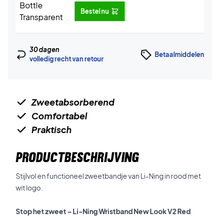
Bestel nu
30 dagen
Betaalmiddelen
volledig recht van retour
Zweetabsorberend
Comfortabel
Praktisch
PRODUCTBESCHRIJVING
Stijlvol en functioneel zweetbandje van Li-Ning in rood met
wit logo.
Stop het zweet – Li-Ning Wristband New Look V2 Red