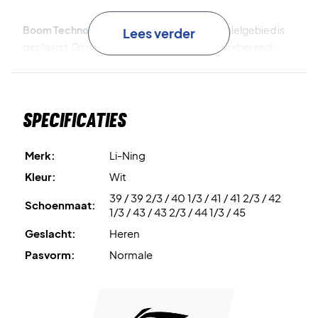
Boom Technology
is het materiaal dat in het hielgebied is
Lees verder
geplaatst. Dit materiaal is extreem schokabsorberend.
Bounce+
is het materiaal dat in de voorvoet is geplaatst. Dit
materiaal is extreem energie-teruggevend en boost je
Specificaties
afzet.
Carbon-Plate
is de carbonplaat die in de tussenzool is
Merk:
Li-Ning
geplaatst om een superieure stabiliteit te garanderen.
Kleur:
Wit
39 / 39 2/3 / 40 1/3 / 41 / 41 2/3 / 42
Probar Loc
is het voetboogstabilisatiesysteem dat zorgt
Schoenmaat:
1/3 / 43 / 43 2/3 / 44 1/3 / 45
voor een ondersteunende en comfortabele
Geslacht:
Heren
boogondersteuning.
Pasvorm:
Normale
Cool Shell
is het ventilatiesysteem in de zool van de schoen
dat zorgt voor een superieure ademend vermogen.