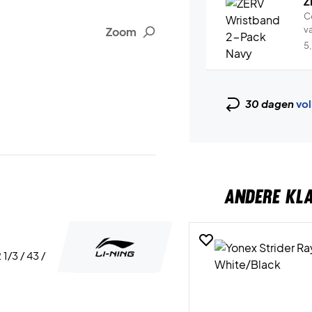
Z
C
v
Zoom
5
30 dagen
vol
ANDERE KL
 1/3 / 43 /