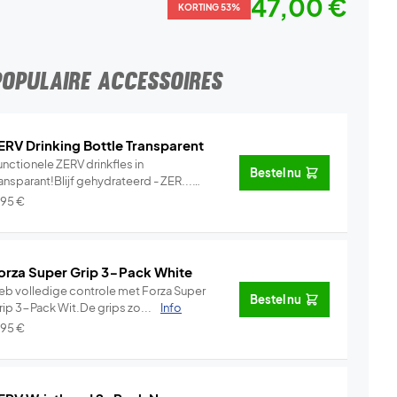
47,00 €
KORTING 53%
POPULAIRE ACCESSOIRES
ERV Drinking Bottle Transparent
nctionele ZERV drinkfles in
Bestel nu
ansparant!Blijf gehydrateerd - ZER...
Info
,95
€
orza Super Grip 3-Pack White
eb volledige controle met Forza Super
Bestel nu
rip 3-Pack Wit.De grips zo...
Info
,95
€