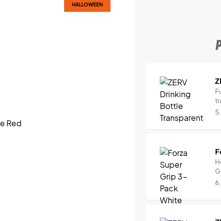
HALLOWEEN
Z
Fu
tr
5
F
H
G
6