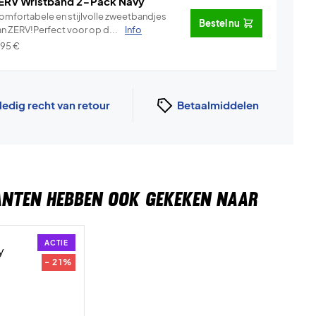
ERV Wristband 2-Pack Navy
omfortabele en stijlvolle zweetbandjes
Bestel nu
an ZERV!Perfect voor op d...
Info
,95
€
ledig recht van retour
Betaalmiddelen
ANTEN HEBBEN OOK GEKEKEN NAAR
ACTIE
- 21%