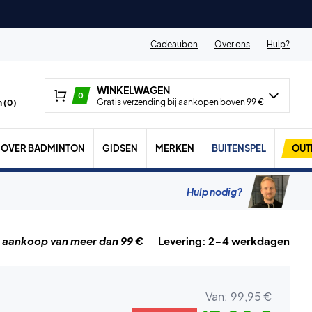
Cadeaubon
Over ons
Hulp?
WINKELWAGEN
0
Gratis verzending bij aankopen boven 99 €
 (
0
)
OVER BADMINTON
GIDSEN
MERKEN
BUITENSPEL
OUT
Hulp nodig?
j aankoop van meer dan 99 €
Levering: 2-4 werkdagen
Van:
99,95 €