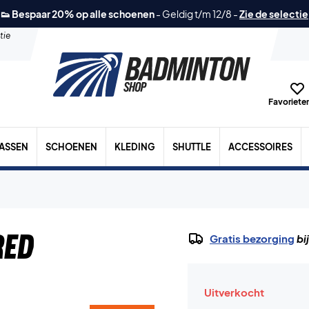
👟 Bespaar 20% op alle schoenen
-
Geldig t/m 12/8
-
Zie de selectie
tie
Favorieten
TASSEN
SCHOENEN
KLEDING
SHUTTLE
ACCESSOIRES
Red
Gratis bezorging
bi
Uitverkocht