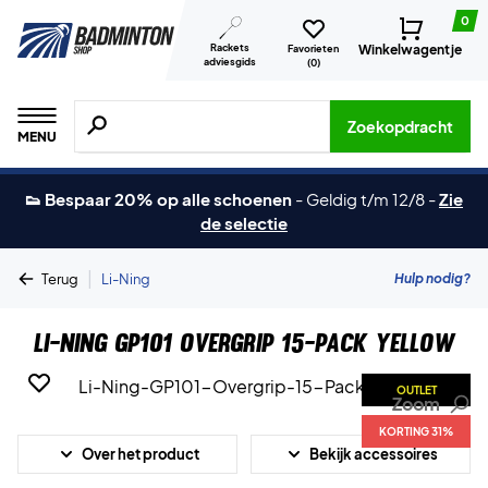
0
Rackets
Winkelwagentje
Favorieten
adviesgids
(
0
)
Zoeken naar producten, merken etc.
Zoekopdracht
MENU
👟 Bespaar 20% op alle schoenen
-
Geldig t/m 12/8
-
Zie
de selectie
|
Hulp nodig?
Terug
Li-Ning
Li-Ning GP101 Overgrip 15-Pack Yellow
OUTLET
Zoom
KORTING 31%
Over het product
Bekijk accessoires