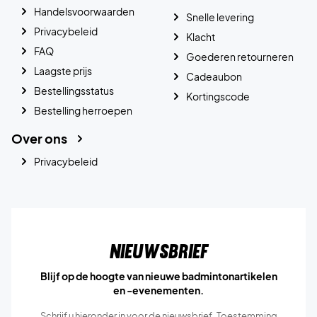
Handelsvoorwaarden
Snelle levering
Privacybeleid
Klacht
FAQ
Goederen retourneren
Laagste prijs
Cadeaubon
Bestellingsstatus
Kortingscode
Bestelling herroepen
Over ons
Privacybeleid
Nieuwsbrief
Blijf op de hoogte van nieuwe badmintonartikelen
en -evenementen.
Schrijf u hieronder in voor de nieuwsbrief. Toestemming