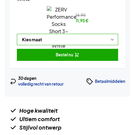
16,95
11,95
€
Bestel nu
30 dagen
Betaalmiddelen
volledig recht van retour
Hoge kwaliteit
Ultiem comfort
Stijlvol ontwerp