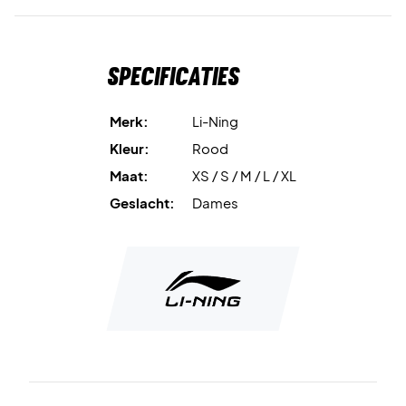
OPMERKING:
Aziatische maten vermeld in de kraag – zie
conversie hieronder:
S = XS (EU maat)
Specificaties
M = S (EU maat)
L = M (EU maat)
XL = L (EU maat)
Merk:
Li-Ning
XXL = XL (EU maat)
Kleur:
Rood
Maat:
XS / S / M / L / XL
Geslacht:
Dames