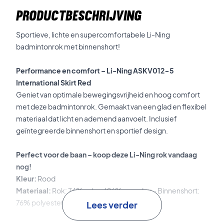
PRODUCTBESCHRIJVING
Sportieve, lichte en supercomfortabele Li-Ning
badmintonrok met binnenshort!
Performance en comfort – Li-Ning ASKV012-5
International Skirt Red
Geniet van optimale bewegingsvrijheid en hoog comfort
met deze badmintonrok. Gemaakt van een glad en flexibel
materiaal dat licht en ademend aanvoelt. Inclusief
geïntegreerde binnenshort en sportief design.
Perfect voor de baan – koop deze Li-Ning rok vandaag
nog!
Kleur:
Rood
Materiaal:
Rok: 74% nylon / 26% spandex – Binnenshort:
76% polyester / 24% spandex
Lees verder