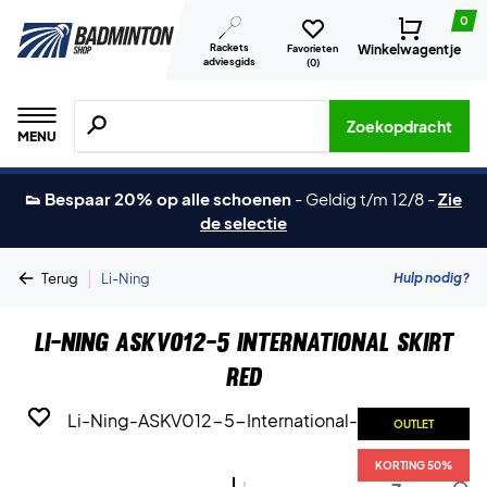
0
Rackets
Winkelwagentje
Favorieten
adviesgids
(
0
)
Zoeken naar producten, merken etc.
Zoekopdracht
MENU
👟 Bespaar 20% op alle schoenen
-
Geldig t/m 12/8
-
Zie
de selectie
|
Hulp nodig?
Terug
Li-Ning
Li-Ning ASKV012-5 International Skirt
Red
OUTLET
OUTLET
KORTING 50%
KORTING 50%