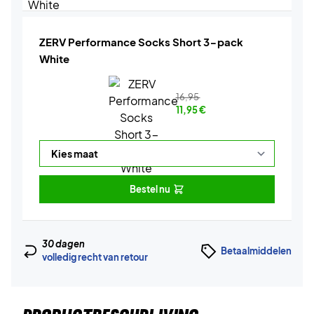
ZERV Performance Socks Short 3-pack
White
16,95
11,95
€
Bestel nu
30 dagen
Betaalmiddelen
volledig recht van retour