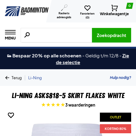
0
Rackets
Winkelwagentje
Favorieten
adviesgids
(
0
)
Zoeken naar producten, merken etc.
Zoekopdracht
MENU
👟 Bespaar 20% op alle schoenen
-
Geldig t/m 12/8
-
Zie
de selectie
|
Hulp nodig?
Terug
Li-Ning
Li-Ning ASKS818-5 Skirt Flakes White
3 waarderingen
OUTLET
OUTLET
OUTLET
OUTLET
OUTLET
KORTING 80%
KORTING 80%
KORTING 80%
KORTING 80%
KORTING 80%