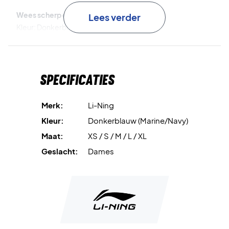
Wees scherp op het veld!
Lees verder
Kleur: Donkerblauw
Materiaal:
Voorkant: Polyester 93%, Elastaan 7%
Achterkant: Polyester 86%, Elastaan 14%
Specificaties
Let op: Aziatische maat aangegeven in de nek.
Merk:
Li-Ning
S = XS (EU-maat)
Kleur:
Donkerblauw (Marine/Navy)
M = S (EU-maat)
Maat:
XS / S / M / L / XL
L = M (EU-maat)
XL = L (EU-maat)
Geslacht:
Dames
XXL = XL (EU-maat)