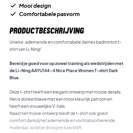
Mooi design
Comfortabele pasvorm
PRODUCTBESCHRIJVING
Unieke, ademende en comfortabele dames badminton t-
shirt van Li-Ning!
Bereid je goed voor op zowel training als wedstrijden met
de Li-Ning AAYU144-4 Nice Place Women T-shirt Dark
Blue.
Deze t-shirt heeft een elegant ontwerp met mooie details.
Het is donkerblauw met een mooi kleurrijk patroon en
heeft een vrouwelijke V-hals.
Naast het mooie ontwerp biedt de t-shirt ook goed
comfort dankzij het ademende en vochtabsorberende
materiaal, zodat je droog en koel blijft.