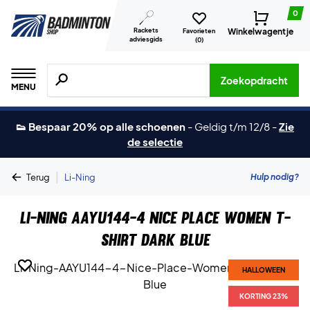
0
Rackets
Winkelwagentje
Favorieten
adviesgids
(
0
)
Zoeken naar producten, merken etc.
Zoekopdracht
MENU
👟 Bespaar 20% op alle schoenen
-
Geldig t/m 12/8
-
Zie
de selectie
|
Hulp nodig?
Terug
Li-Ning
Li-Ning AAYU144-4 Nice Place Women T-
shirt Dark Blue
HALLOWEEN
HALLOWEEN
KORTING 23%
KORTING 23%