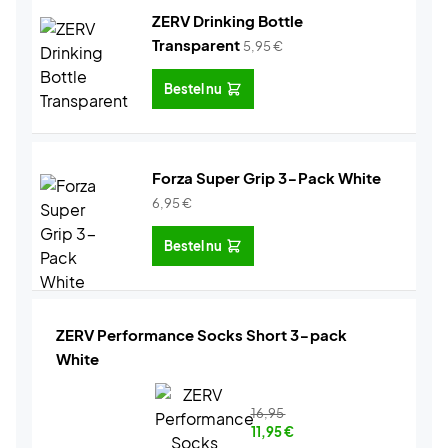
ZERV Drinking Bottle
Transparent
5,95
€
Bestel nu
Forza Super Grip 3-Pack White
6,95
€
Bestel nu
ZERV Performance Socks Short 3-pack
White
16,95
11,95
€