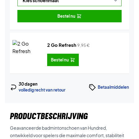
Bestel nu
2 Go Refresh
9,95
€
Bestel nu
30 dagen
Betaalmiddelen
volledig recht van retour
PRODUCTBESCHRIJVING
Geavanceerde badmintonschoen van Hundred,
ontwikkeld voor spelers die maximale comfort, stabiliteit