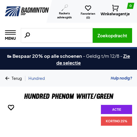
0
Rackets
Winkelwagentje
Favorieten
adviesgids
(
0
)
Zoeken naar producten, merken etc.
Zoekopdracht
MENU
👟 Bespaar 20% op alle schoenen
-
Geldig t/m 12/8
-
Zie
de selectie
|
Hulp nodig?
Terug
Hundred
Hundred Phenom White/Green
ACTIE
ACTIE
ACTIE
ACTIE
ACTIE
ACTIE
KORTING 25%
KORTING 25%
KORTING 25%
KORTING 25%
KORTING 25%
KORTING 25%