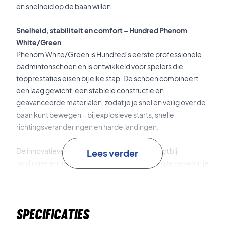
en snelheid op de baan willen.
Snelheid, stabiliteit en comfort – Hundred Phenom
White/Green
Phenom White/Green is Hundred’s eerste professionele
badmintonschoen en is ontwikkeld voor spelers die
topprestaties eisen bij elke stap. De schoen combineert
een laag gewicht, een stabiele constructie en
geavanceerde materialen, zodat je je snel en veilig over de
baan kunt bewegen – bij explosieve starts, snelle
richtingsveranderingen en harde landingen.
De innovatieve demping absorbeert de impact bij
Lees verder
landingen en helpt tegelijkertijd energie terug te geven in je
bewegingen. De stabiele constructie zorgt voor goede
ondersteuning in de middenvoet, wat zorgt voor meer
controle en veiligheid tijdens intensieve rally’s.
Specificaties
ThrustFoam
is een geavanceerde demping in de hiel die