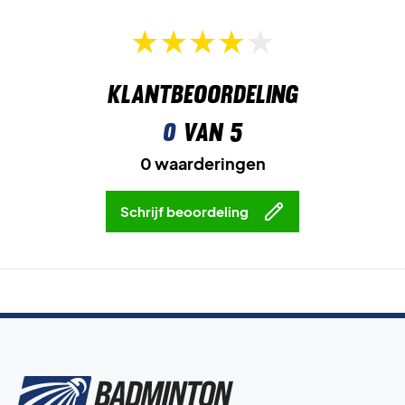
Skeletal Insole
is een ergonomische binnenzool met
voetboogondersteuning voor extra comfort en stabiliteit.
Klantbeoordeling
Til je spel naar een hoger niveau – koop Hundred Phenom
White/Green
0
van 5
Kleur:
White/Green.
0 waarderingen
Schrijf beoordeling