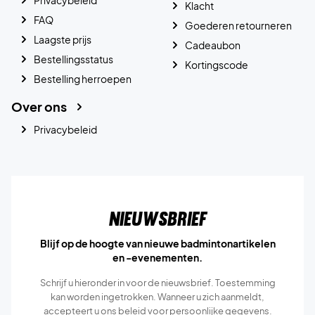
Klacht
FAQ
Goederen retourneren
Laagste prijs
Cadeaubon
Bestellingsstatus
Kortingscode
Bestelling herroepen
Over ons
Privacybeleid
Nieuwsbrief
Blijf op de hoogte van nieuwe badmintonartikelen
en -evenementen.
Schrijf u hieronder in voor de nieuwsbrief. Toestemming
kan worden ingetrokken. Wanneer u zich aanmeldt,
accepteert u ons
beleid voor persoonlijke gegevens.