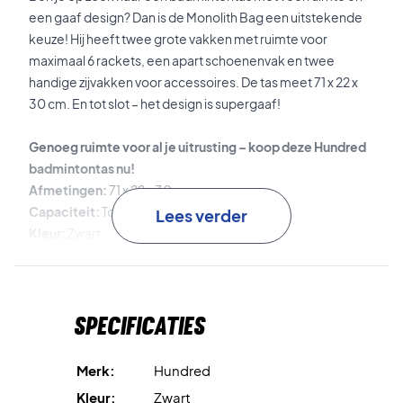
een gaaf design? Dan is de Monolith Bag een uitstekende
keuze! Hij heeft twee grote vakken met ruimte voor
maximaal 6 rackets, een apart schoenenvak en twee
handige zijvakken voor accessoires. De tas meet 71 x 22 x
30 cm. En tot slot – het design is supergaaf!
Genoeg ruimte voor al je uitrusting – koop deze Hundred
badmintontas nu!
Afmetingen:
71 x 22 x 30 cm.
Capaciteit:
Tot 6 rackets.
Lees verder
Kleur:
Zwart.
Materiaal:
100% polyester.
Specificaties
Merk:
Hundred
Kleur:
Zwart