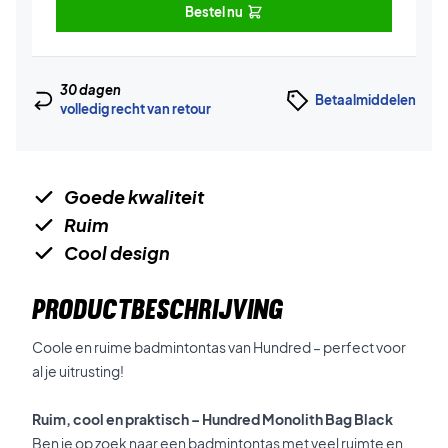
Bestel nu
30 dagen
Betaalmiddelen
volledig recht van retour
Goede kwaliteit
Ruim
Cool design
PRODUCTBESCHRIJVING
Coole en ruime badmintontas van Hundred – perfect voor
al je uitrusting!
Ruim, cool en praktisch – Hundred Monolith Bag Black
Ben je op zoek naar een badmintontas met veel ruimte en