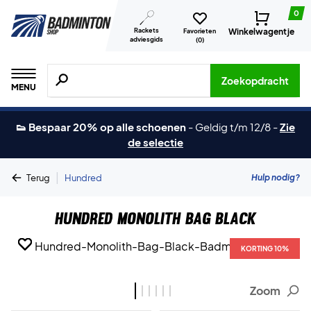
0
Rackets
Winkelwagentje
Favorieten
adviesgids
(
0
)
Zoeken naar producten, merken etc.
Zoekopdracht
MENU
👟 Bespaar 20% op alle schoenen
-
Geldig t/m 12/8
-
Zie
de selectie
|
Hulp nodig?
Terug
Hundred
Hundred Monolith Bag Black
KORTING 10%
KORTING 10%
KORTING 10%
KORTING 10%
KORTING 10%
KORTING 10%
Zoom