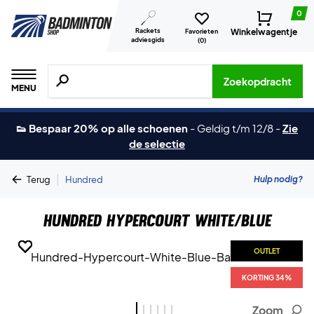
0
Rackets
Winkelwagentje
Favorieten
adviesgids
(
0
)
Zoeken naar producten, merken etc.
Zoekopdracht
MENU
👟 Bespaar 20% op alle schoenen
-
Geldig t/m 12/8
-
Zie
de selectie
|
Hulp nodig?
Terug
Hundred
Hundred Hypercourt White/Blue
OUTLET
OUTLET
OUTLET
OUTLET
OUTLET
OUTLET
KORTING 34%
KORTING 34%
KORTING 34%
KORTING 34%
KORTING 34%
KORTING 34%
Zoom