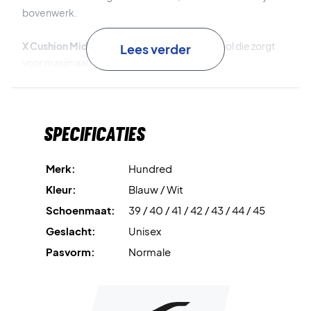
bovenwerk.
X Cushion Midsole
is de dempende tussenzool die zorgt
Lees verder
voor maximaal comfort, schokabsorptie en
energieteruggave.
Heel Brace
is de extra versteviging bij de hiel voor
Specificaties
maximale ondersteuning en stabiliteit.
Active Grip Outsole
is de buitenzool die voor stabiele grip
Merk:
Hundred
op de baan zorgt.
Kleur:
Blauw / Wit
Schoenmaat:
39 / 40 / 41 / 42 / 43 / 44 / 45
Perfect voor op de baan – koop nu deze Hundred
badmintonschoenen!
Geslacht:
Unisex
Kleur:
Wit en blauw.
Pasvorm:
Normale