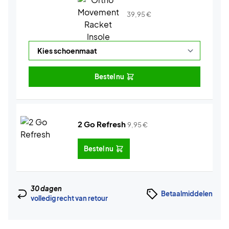
39,95
€
Bestel nu
2 Go Refresh
9,95
€
Bestel nu
30 dagen
Betaalmiddelen
volledig recht van retour