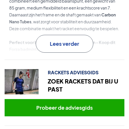
combineert een gemiddeld balanspunt, een gewicht van
85 gram, medium flexibiliteit en een krachtscore van 7.
Daarnaast zijn het frame en de shaft gemaakt van
Carbon
Nano Tubes
, wat zorgt voor stabiliteit en duurzaamheid.
Deze combinatie maakt het racket eenvoudig te bespelen
.
Perfect voor beginners en licht gevorderden - Koop dit
Lees verder
Forza badmintonracket vandaag nog!
Wordt geleverd met fabrieksbespanning.
Wij raden
echter aan om te kiezen voor een professionele
bespanning voor optimale prestaties.
RACKETS ADVIESGIDS
ZOEK RACKETS DAT BIJ U
Expertadvies:
Voor dit racket raden wij Ashaway Zymax 68
PAST
TX bespanning aan met een spanning van 10,5 kg.
Opmerking:
Wordt geleverd zonder hoes!
Probeer de adviesgids