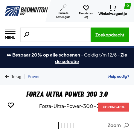
0
Rackets
Winkelwagentje
Favorieten
adviesgids
(
0
)
Zoeken naar producten, merken etc.
Zoekopdracht
MENU
👟 Bespaar 20% op alle schoenen
-
Geldig t/m 12/8
-
Zie
de selectie
|
Hulp nodig?
Terug
Power
Forza Ultra Power 300 3.0
KORTING 40%
KORTING 40%
KORTING 40%
KORTING 40%
KORTING 40%
KORTING 40%
Zoom