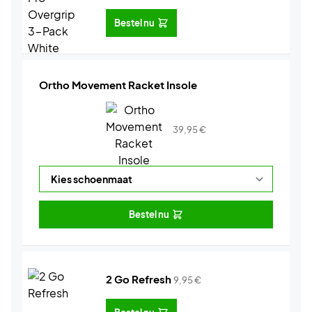
Bestel nu
Ortho Movement Racket Insole
39,95
€
Bestel nu
2 Go Refresh
9,95
€