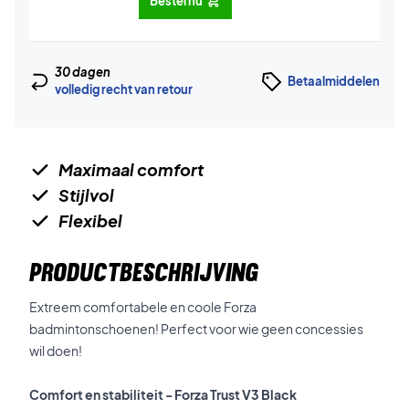
Bestel nu
30 dagen
Betaalmiddelen
volledig recht van retour
Maximaal comfort
Stijlvol
Flexibel
PRODUCTBESCHRIJVING
Extreem comfortabele en coole Forza
badmintonschoenen! Perfect voor wie geen concessies
wil doen!
Comfort en stabiliteit - Forza Trust V3 Black