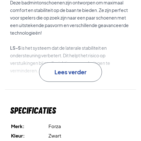
Deze badmintonschoenen zijn ontworpen om maximaal
comfort en stabiliteit op de baan te bieden. Ze zijn perfect
voor spelers die op zoek zijn naar een paar schoenen met
een uitstekende pasvorm en verschillende geavanceerde
technologieën!
LS-S
is het systeem dat de laterale stabiliteit en
ondersteuning verbetert. Dit helpt het risico op
verstuikingen bij snelle richtingsveranderingen te
verminderen.
Lees verder
FZorb
is de schokabsorberende technologie in de
tussenzool die effectief schokken absorbeert.
Specificaties
F-Zone
is de buitenzool die extra goede grip op de baan
biedt.
Merk:
Forza
ASE
is de technologie die extra ondersteuning biedt aan de
Kleur:
Zwart
voetboog, waardoor comfort en stabiliteit in je