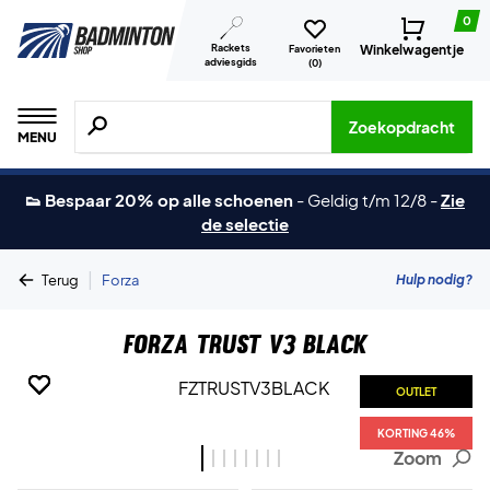
0
Rackets
Winkelwagentje
Favorieten
adviesgids
(
0
)
Zoeken naar producten, merken etc.
Zoekopdracht
MENU
👟 Bespaar 20% op alle schoenen
-
Geldig t/m 12/8
-
Zie
de selectie
|
Hulp nodig?
Terug
Forza
Forza Trust V3 Black
OUTLET
OUTLET
OUTLET
OUTLET
OUTLET
OUTLET
OUTLET
OUTLET
KORTING 46%
KORTING 46%
KORTING 46%
KORTING 46%
KORTING 46%
KORTING 46%
KORTING 46%
KORTING 46%
Zoom