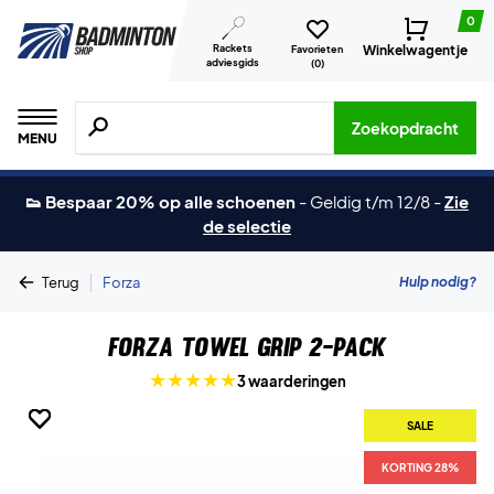
0
Rackets
Winkelwagentje
Favorieten
adviesgids
(
0
)
Zoeken naar producten, merken etc.
Zoekopdracht
MENU
👟 Bespaar 20% op alle schoenen
-
Geldig t/m 12/8
-
Zie
de selectie
|
Hulp nodig?
Terug
Forza
Forza Towel Grip 2-pack
3 waarderingen
SALE
SALE
SALE
SALE
SALE
SALE
SALE
KORTING 28%
KORTING 28%
KORTING 28%
KORTING 28%
KORTING 28%
KORTING 28%
KORTING 28%