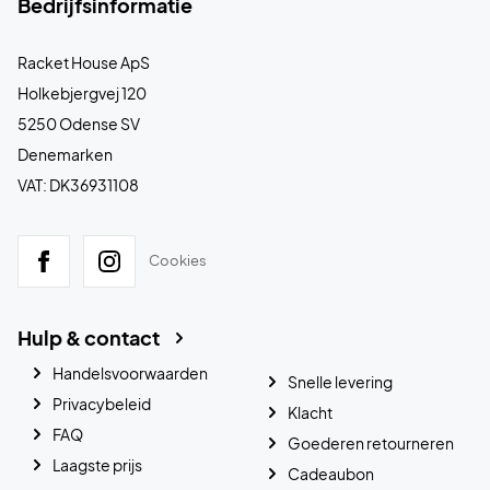
Bedrijfsinformatie
Racket House ApS
Holkebjergvej 120
5250 Odense SV
Denemarken
VAT: DK36931108
Cookies
Hulp & contact
Handelsvoorwaarden
Snelle levering
Privacybeleid
Klacht
FAQ
Goederen retourneren
Laagste prijs
Cadeaubon