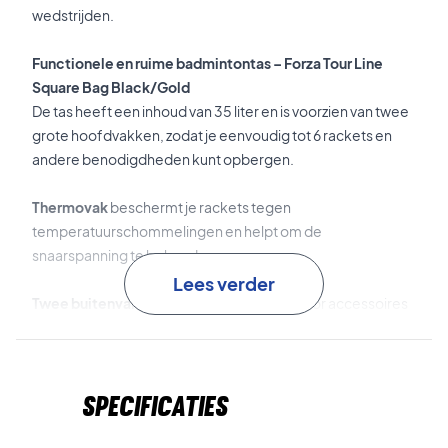
wedstrijden.
Functionele en ruime badmintontas – Forza Tour Line
Square Bag Black/Gold
De tas heeft een inhoud van 35 liter en is voorzien van twee
grote hoofdvakken, zodat je eenvoudig tot 6 rackets en
andere benodigdheden kunt opbergen.
Thermovak
beschermt je rackets tegen
temperatuurschommelingen en helpt om de
snaarspanning te behouden.
Lees verder
Twee buitenvakken
bieden extra ruimte voor accessoires
zoals grips, shuttles of persoonlijke spullen.
Een functionele oplossing voor de actieve
Specificaties
badmintonspeler – Forza Tour Line Square Bag
Black/Gold
Capaciteit:
35 L