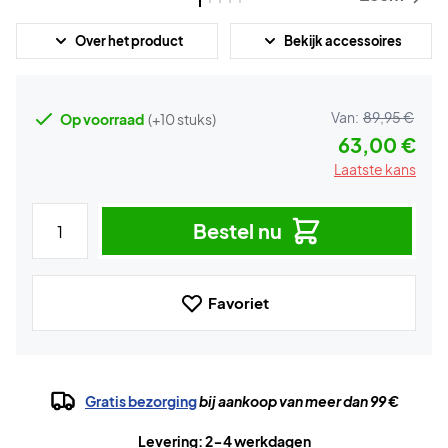
Over het product
Bekijk accessoires
Van:
89,95 €
Op voorraad
(+10 stuks)
63,00 €
Laatste kans
Bestel nu
Favoriet
Gratis bezorging
bij aankoop van meer dan 99 €
Levering: 2-4 werkdagen