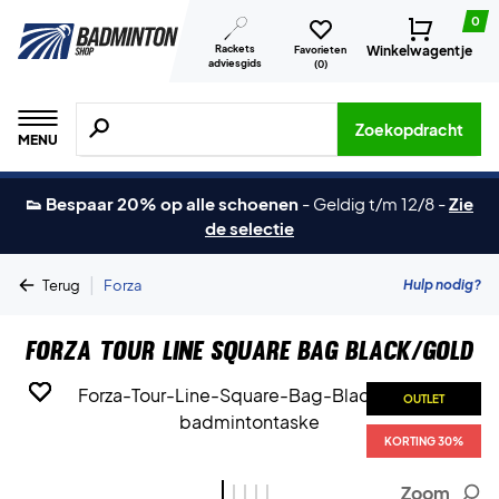
0
Rackets
Winkelwagentje
Favorieten
adviesgids
(
0
)
Zoeken naar producten, merken etc.
Zoekopdracht
MENU
👟 Bespaar 20% op alle schoenen
-
Geldig t/m 12/8
-
Zie
de selectie
|
Hulp nodig?
Terug
Forza
Forza Tour Line Square Bag Black/Gold
OUTLET
OUTLET
OUTLET
OUTLET
OUTLET
KORTING 30%
KORTING 30%
KORTING 30%
KORTING 30%
KORTING 30%
Zoom