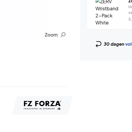
Z
H
v
5
Zoom
30 dagen
vol