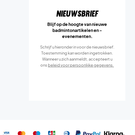
Nieuwsbrief
Blijf op de hoogte van nieuwe
badmintonartikelen en -
evenementen.
Schrijf u hieronder in voor de nieuwsbrief.
Toestemming kan worden ingetrokken.
Wanneer u zich aanmeldt, accepteert u
ons
beleid voor persoonlijke gegevens.