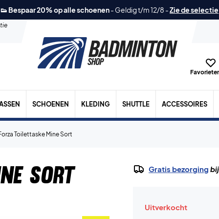
👟 Bespaar 20% op alle schoenen
-
Geldig t/m 12/8
-
Zie de selectie
tie
Favorieten
TASSEN
SCHOENEN
KLEDING
SHUTTLE
ACCESSOIRES
Forza Toilettaske Mine Sort
ine Sort
Gratis bezorging
bi
Uitverkocht