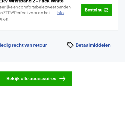
ERV Wristband 2-Pack White
eerlijke en comfortabele zweetbanden
Bestel nu
an ZERV!Perfect voor op het...
Info
,95
€
ledig recht van retour
Betaalmiddelen
Bekijk alle accessoires