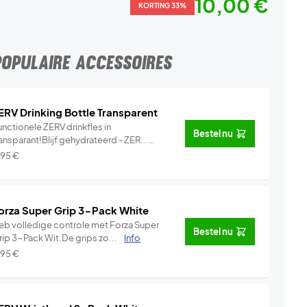
10,00 €
KORTING 33%
POPULAIRE ACCESSOIRES
ERV Drinking Bottle Transparent
nctionele ZERV drinkfles in
Bestel nu
ansparant!Blijf gehydrateerd - ZER...
Info
,95
€
orza Super Grip 3-Pack White
eb volledige controle met Forza Super
Bestel nu
rip 3-Pack Wit.De grips zo...
Info
,95
€