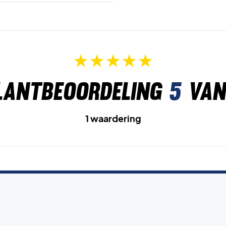
lantbeoordeling
5
van
1 waardering