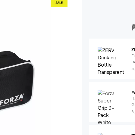
SALE
Z
Fu
tr
5
F
H
G
6