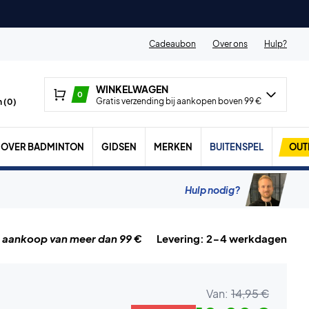
Cadeaubon
Over ons
Hulp?
WINKELWAGEN
0
Gratis verzending bij aankopen boven 99 €
 (
0
)
OVER BADMINTON
GIDSEN
MERKEN
BUITENSPEL
OUT
Hulp nodig?
j aankoop van meer dan 99 €
Levering: 2-4 werkdagen
Van:
14,95 €