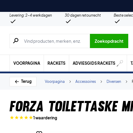
Levering: 2-4 werkdagen
30 dagen retourrecht
Beste selec
Zoeken naar producten, merken etc.
Zoekopdracht
VOORPAGINA
RACKETS
ADVIESGIDS RACKETS
Terug
Voorpagina
Accessoires
Diversen
Forza Toilettaske M
1 waardering