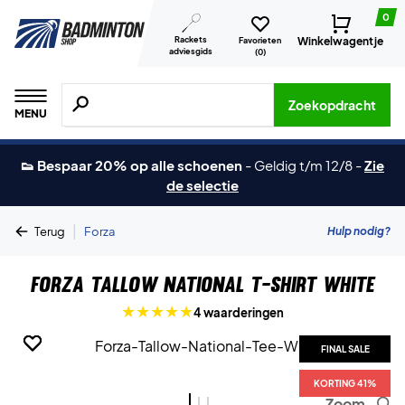
0
Rackets
Winkelwagentje
Favorieten
adviesgids
(
0
)
Zoeken naar producten, merken etc.
Zoekopdracht
MENU
👟 Bespaar 20% op alle schoenen
-
Geldig t/m 12/8
-
Zie
de selectie
|
Hulp nodig?
Terug
Forza
Forza Tallow National T-shirt White
4 waarderingen
FINAL SALE
FINAL SALE
FINAL SALE
KORTING 41%
KORTING 41%
KORTING 41%
Zoom