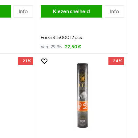
Info
Kiezen snelheid
Info
Forza S-5000 12 pcs.
Van:
29,95
22,50 €
- 21%
- 24%