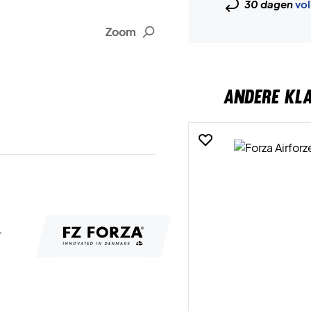
30 dagen
vol
Zoom
ANDERE KL
r