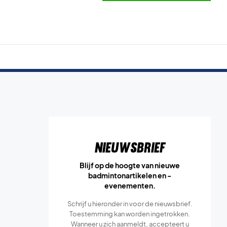
Nieuwsbrief
Blijf op de hoogte van nieuwe
badmintonartikelen en -
evenementen.
Schrijf u hieronder in voor de nieuwsbrief.
Toestemming kan worden ingetrokken.
Wanneer u zich aanmeldt, accepteert u