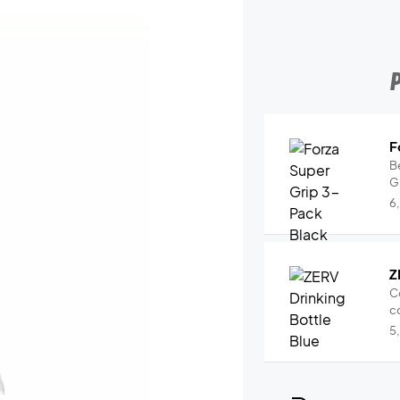
F
B
Gr
6
Z
C
co
5