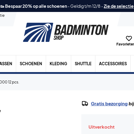
👟 Bespaar 20% op alle schoenen
-
Geldig t/m 12/8
-
Zie de selectie
tie
Favorieten
TASSEN
SCHOENEN
KLEDING
SHUTTLE
ACCESSOIRES
000 12 pcs.
.
Gratis bezorging
bi
Uitverkocht