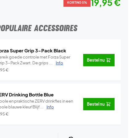
19,95 €
KORTING 5%
POPULAIRE ACCESSOIRES
orza Super Grip 3-Pack Black
ereik goede controle met Forza Super
Bestel nu
ip 3-Pack Zwart. De grips ...
Info
,95
€
ERV Drinking Bottle Blue
oole en praktische ZERV drinkfles in een
Bestel nu
ole blauwe kleur!Blijf...
Info
,95
€