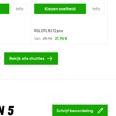
Info
Kiezen snelheid
Info
RSL DTL 82 12 pcs.
Van:
28,95
21,95 €
Bekijk alle shuttles
n 5
Schrijf beoordeling