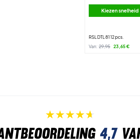
Kiezen snelheid
RSL DTL 81 12 pcs.
Van:
29,95
23,65 €
antbeoordeling
4,7
va