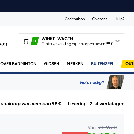
Cadeaubon
Over ons
Hulp?
WINKELWAGEN
0
Gratis verzending bij aankopen boven 99 €
 (
0
)
OVER BADMINTON
GIDSEN
MERKEN
BUITENSPEL
OUT
Hulp nodig?
j aankoop van meer dan 99 €
Levering: 2-4 werkdagen
Van:
20,95 €