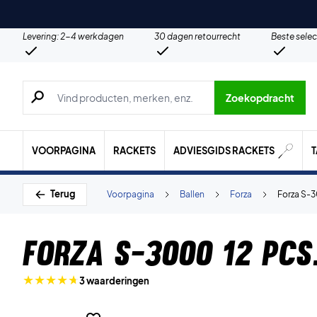
Levering: 2-4 werkdagen
30 dagen retourrecht
Beste selec
Zoeken naar producten, merken etc.
Zoekopdracht
VOORPAGINA
RACKETS
ADVIESGIDS RACKETS
Terug
Voorpagina
Ballen
Forza
Forza S-3
Forza S-3000 12 pcs
3 waarderingen