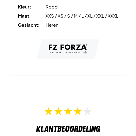
intense rally’s.
Kleur:
Rood
Maat:
XXS / XS / S / M / L / XL / XXL / XXXL
Stretchable
constructie biedt perfecte elasticiteit voor
volledige bewegingsvrijheid zonder verlies van pasvorm of
Geslacht:
Heren
comfort.
Anti Shrink
behandeling voorkomt krimp, zodat het shirt zijn
vorm was na was behoudt.
Breng je spel naar een hoger niveau – bestel vandaag nog
je Forza PR2508 T-shirt!
Kleur: Raspberry Radiance.
Materiaal: 100% gerecycled polyester.
Klantbeoordeling