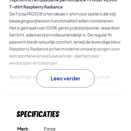
T-shirt Raspberry Radiance
De Forza PR2508 is het ideale t-shirt voor spelers die stijl,
bewegingsvrijheid en functionaliteit willen combineren.
Het is gemaakt van 100% gerecycled polyester, waardoor
het licht, ademend en milieuvriendelijk is. De regular fit
pasvorm biedt natuurlijk comfort, terwijl de levendige kleur
Raspberry Radiance en het moderne ontwerp zorgen voor
een sportieve en exclusieve look – perfect voor
wedstrijden en trainingen.
Recycling
het materiaal is gemaakt van gerecyclede
Lees verder
plastic flessen die zijn omgevormd tot duurzame vezels –
een proces dat afval vermindert en tegelijkertijd hoge
kwaliteit behoudt. Eén t-shirt als dit staat gelijk aan
ongeveer 25 gerecyclede flessen!
Specificaties
DryForze
technologie voert zweet effectief af en houdt je
droog, koel en comfortabel – zelfs tijdens de meest
Merk:
Forza