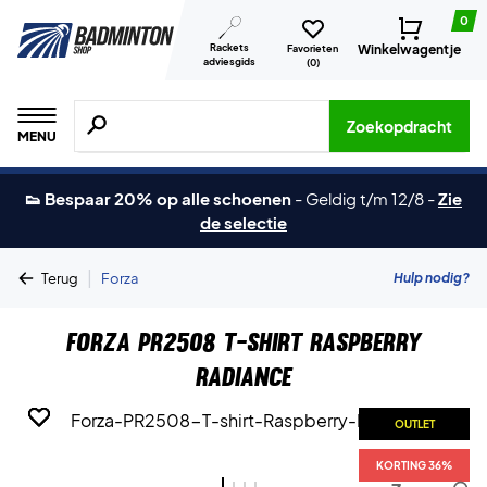
0
Rackets
Winkelwagentje
Favorieten
adviesgids
(
0
)
Zoeken naar producten, merken etc.
Zoekopdracht
MENU
👟 Bespaar 20% op alle schoenen
-
Geldig t/m 12/8
-
Zie
de selectie
|
Hulp nodig?
Terug
Forza
Forza PR2508 T-shirt Raspberry
Radiance
OUTLET
OUTLET
OUTLET
OUTLET
KORTING 36%
KORTING 36%
KORTING 36%
KORTING 36%