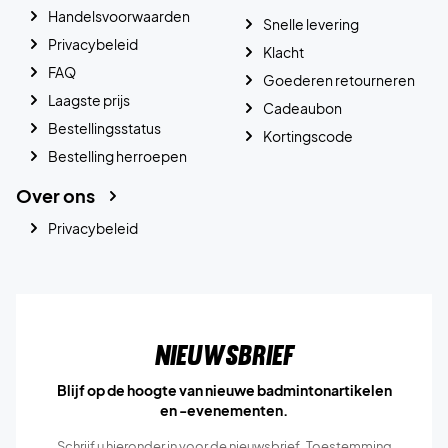
Handelsvoorwaarden
Snelle levering
Privacybeleid
Klacht
FAQ
Goederen retourneren
Laagste prijs
Cadeaubon
Bestellingsstatus
Kortingscode
Bestelling herroepen
Over ons
Privacybeleid
Nieuwsbrief
Blijf op de hoogte van nieuwe badmintonartikelen
en -evenementen.
Schrijf u hieronder in voor de nieuwsbrief. Toestemming