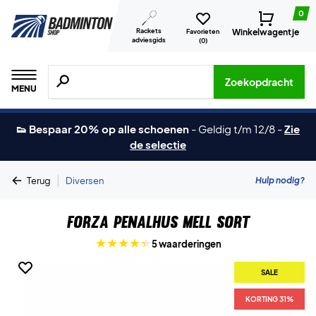
0
Rackets
Winkelwagentje
Favorieten
adviesgids
(
0
)
Zoeken naar producten, merken etc.
Zoekopdracht
MENU
👟 Bespaar 20% op alle schoenen
-
Geldig t/m 12/8
-
Zie
de selectie
|
Hulp nodig?
Terug
Diversen
Forza Penalhus Mell Sort
5 waarderingen
SALE
KORTING 31%