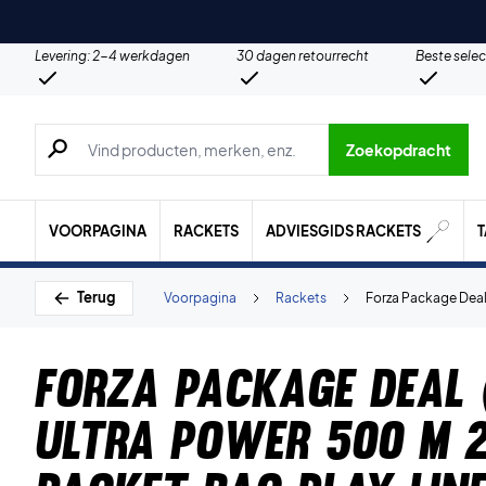
Levering: 2-4 werkdagen
30 dagen retourrecht
Beste selec
Zoeken naar producten, merken etc.
Zoekopdracht
VOORPAGINA
RACKETS
ADVIESGIDS RACKETS
Terug
Voorpagina
Rackets
Forza Package Deal 
Forza Package Deal 
Ultra Power 500 M 2