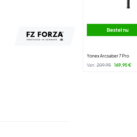
Bestel nu
Yonex Arcsaber 7 Pro
Van:
209,95
169,95 €