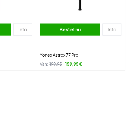
Info
Bestel nu
Info
Yonex Astrox 77 Pro
Van:
199,95
159,95 €