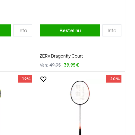
Info
Bestel nu
Info
ZERV Dragonfly Court
Van:
49,95
39,95 €
- 19%
- 20%