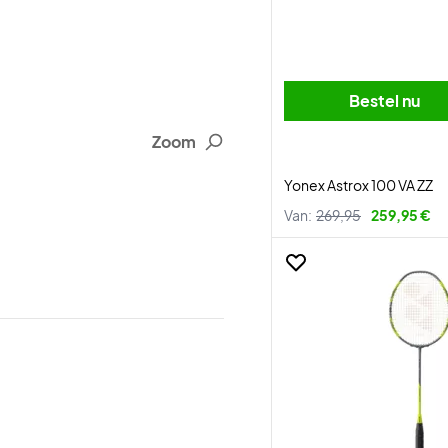
Bestel nu
Zoom
Yonex Astrox 100 VA ZZ
Van:
269,95
259,95 €