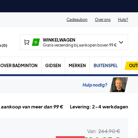
Cadeaubon
Over ons
Hulp?
WINKELWAGEN
0
Gratis verzending bij aankopen boven 99 €
 (
0
)
OVER BADMINTON
GIDSEN
MERKEN
BUITENSPEL
OUT
Hulp nodig?
j aankoop van meer dan 99 €
Levering: 2-4 werkdagen
Van:
264,90 €