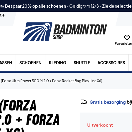
👟 Bespaar 20% op alle schoenen
-
Geldig t/m 12/8
-
Zie de selectie
tie
Favorieten
TASSEN
SCHOENEN
KLEDING
SHUTTLE
ACCESSOIRES
(Forza Ultra Power 500 M 2.0 + Forza Racket Bag Play Line X6)
(Forza
Gratis bezorging
bi
.0 + Forza
Uitverkocht