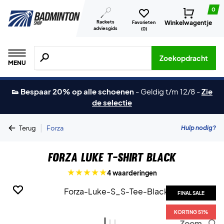
0
Rackets
Winkelwagentje
Favorieten
adviesgids
(
0
)
Zoeken naar producten, merken etc.
Zoekopdracht
MENU
👟 Bespaar 20% op alle schoenen
-
Geldig t/m 12/8
-
Zie
de selectie
|
Hulp nodig?
Terug
Forza
Forza Luke T-shirt Black
4 waarderingen
FINAL SALE
FINAL SALE
FINAL SALE
KORTING 51%
KORTING 51%
KORTING 51%
Zoom