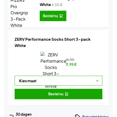
White
6,50
€
Bestel nu
ZERV Performance Socks Short 3-pack
White
16,95
11,95
€
Bestel nu
30 dagen
Betaalmiddelen