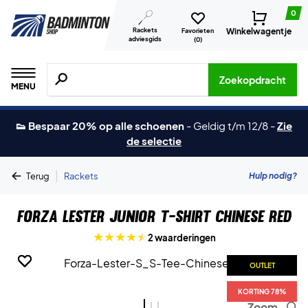
0
Rackets
Winkelwagentje
Favorieten
adviesgids
(
0
)
Zoeken naar producten, merken etc.
Zoekopdracht
MENU
👟 Bespaar 20% op alle schoenen
-
Geldig t/m 12/8
-
Zie
de selectie
|
Hulp nodig?
Terug
Rackets
Forza Lester Junior T-shirt Chinese Red
2 waarderingen
OUTLET
OUTLET
OUTLET
KORTING 78%
KORTING 78%
KORTING 78%
Zoom