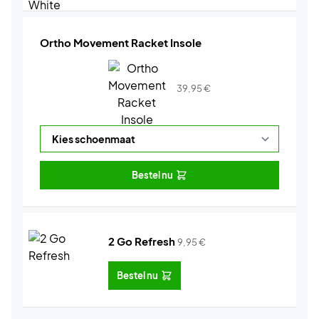
Ortho Movement Racket Insole
39,95
€
Bestel nu
2 Go Refresh
9,95
€
Bestel nu