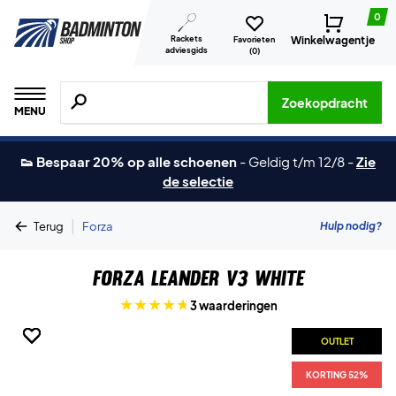
0
Rackets
Winkelwagentje
Favorieten
adviesgids
(
0
)
Zoeken naar producten, merken etc.
Zoekopdracht
MENU
👟 Bespaar 20% op alle schoenen
-
Geldig t/m 12/8
-
Zie
de selectie
|
Hulp nodig?
Terug
Forza
Forza Leander V3 White
3 waarderingen
OUTLET
OUTLET
OUTLET
OUTLET
OUTLET
OUTLET
KORTING 52%
KORTING 52%
KORTING 52%
KORTING 52%
KORTING 52%
KORTING 52%