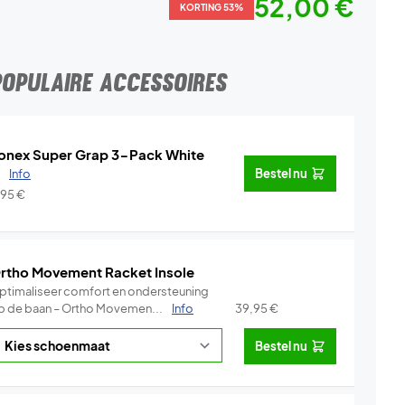
52,00 €
KORTING 53%
POPULAIRE ACCESSOIRES
onex Super Grap 3-Pack White
.
Info
Bestel nu
,95
€
rtho Movement Racket Insole
ptimaliseer comfort en ondersteuning
p de baan – Ortho Movemen...
Info
39,95
€
Bestel nu