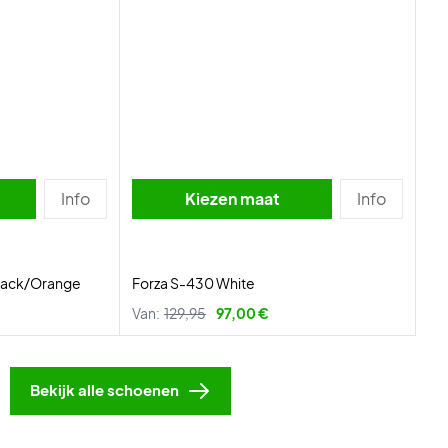
Info
Kiezen maat
Info
Black/Orange
Forza S-430 White
Van:
129,95
97,00 €
Bekijk alle schoenen