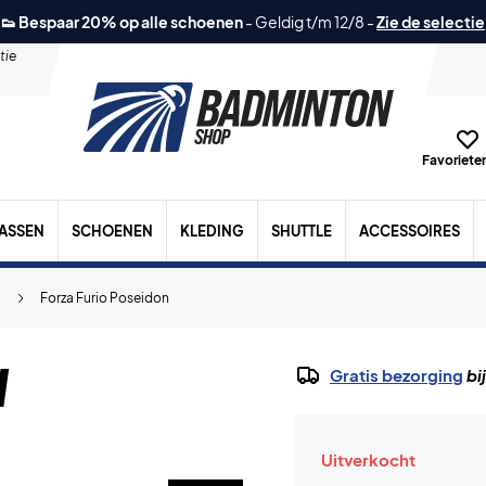
👟 Bespaar 20% op alle schoenen
-
Geldig t/m 12/8
-
Zie de selectie
tie
Favorieten
TASSEN
SCHOENEN
KLEDING
SHUTTLE
ACCESSOIRES
a
Forza Furio Poseidon
n
Gratis bezorging
bi
Uitverkocht