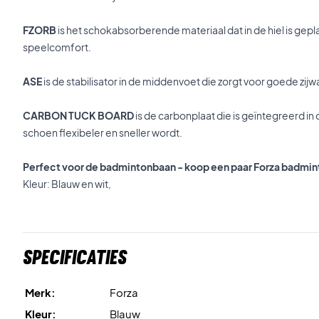
FZORB
is het schokabsorberende materiaal dat in de hiel is gepl
speelcomfort.
ASE
is de stabilisator in de middenvoet die zorgt voor goede zijwaa
CARBON TUCK BOARD
is de carbonplaat die is geïntegreerd i
schoen flexibeler en sneller wordt.
Perfect voor de badmintonbaan - koop een paar Forza badmi
Kleur: Blauw en wit,
Specificaties
Merk:
Forza
Kleur:
Blauw