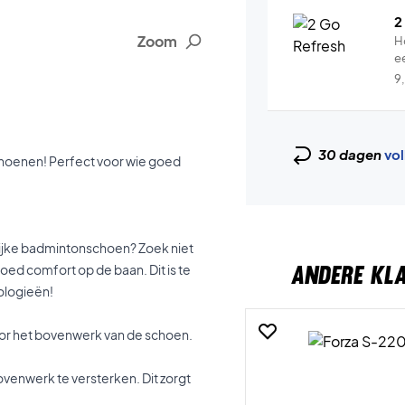
2
Zoom
H
e
9
30 dagen
vol
hoenen! Perfect voor wie goed
lijke badmintonschoen? Zoek niet
ANDERE KL
oed comfort op de baan. Dit is te
ologieën!
or het bovenwerk van de schoen.
ovenwerk te versterken. Dit zorgt