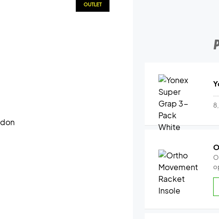
OUTLET
Y
..
8
O
O
o