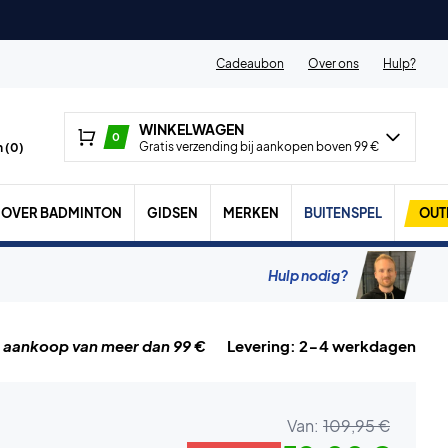
Cadeaubon
Over ons
Hulp?
WINKELWAGEN
0
Gratis verzending bij aankopen boven 99 €
 (
0
)
OVER BADMINTON
GIDSEN
MERKEN
BUITENSPEL
OUT
Hulp nodig?
j aankoop van meer dan 99 €
Levering: 2-4 werkdagen
Van:
109,95 €