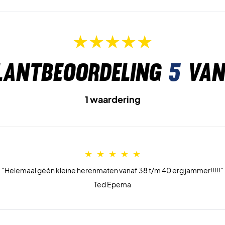
lantbeoordeling
5
van
1 waardering
"Helemaal géén kleine herenmaten vanaf 38 t/m 40 erg jammer!!!!!"
Ted Epema