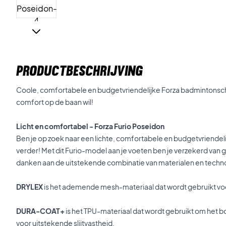
PRODUCTBESCHRIJVING
Coole, comfortabele en budgetvriendelijke Forza badmintonsc
comfort op de baan wil!
Licht en comfortabel - Forza Furio Poseidon
Ben je op zoek naar een lichte, comfortabele en budgetvriende
verder! Met dit Furio-model aan je voeten ben je verzekerd van g
danken aan de uitstekende combinatie van materialen en techn
DRYLEX
is het ademende mesh-materiaal dat wordt gebruikt vo
DURA-COAT+
is het TPU-materiaal dat wordt gebruikt om het b
voor uitstekende slijtvastheid.