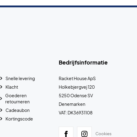
Bedrijfsinformatie
Snelle levering
Racket House ApS
Klacht
Holkebjergvej 120
Goederen
5250 Odense SV
retourneren
Denemarken
Cadeaubon
VAT: DK36931108
Kortingscode
Cookies