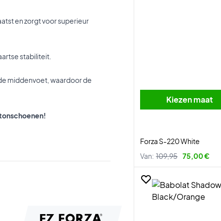
aatst en zorgt voor superieur
rtse stabiliteit.
n de middenvoet, waardoor de
Kiezen maat
ntonschoenen!
Forza S-220 White
Van:
109,95
75,00 €