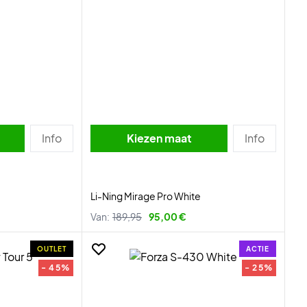
Info
Kiezen maat
Info
Li-Ning Mirage Pro White
Van:
189,95
95,00 €
OUTLET
ACTIE
- 45%
- 25%