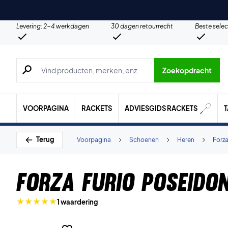
Levering: 2-4 werkdagen
30 dagen retourrecht
Beste selec
Zoeken naar producten, merken etc.
Zoekopdracht
VOORPAGINA
RACKETS
ADVIESGIDS RACKETS
Terug
Voorpagina
Schoenen
Heren
Forz
Forza Furio Poseido
1 waardering