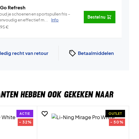
 Go Refresh
oud je schoenen en sportspullen fris –
Bestel nu
envoudig en effectief m...
Info
,95
€
ledig recht van retour
Betaalmiddelen
ANTEN HEBBEN OOK GEKEKEN NAAR
ACTIE
OUTLET
- 32%
- 50%