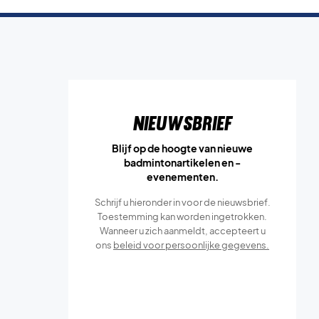
Nieuwsbrief
Blijf op de hoogte van nieuwe
badmintonartikelen en -
evenementen.
Schrijf u hieronder in voor de nieuwsbrief.
Toestemming kan worden ingetrokken.
Wanneer u zich aanmeldt, accepteert u
ons
beleid voor persoonlijke gegevens.