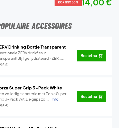
14,00 €
KORTING 30%
POPULAIRE ACCESSOIRES
ERV Drinking Bottle Transparent
nctionele ZERV drinkfles in
Bestel nu
ansparant!Blijf gehydrateerd - ZER...
Info
,95
€
orza Super Grip 3-Pack White
eb volledige controle met Forza Super
Bestel nu
rip 3-Pack Wit.De grips zo...
Info
,95
€