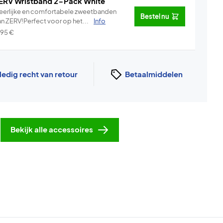
ERV Wristband 2-Pack White
eerlijke en comfortabele zweetbanden
Bestel nu
an ZERV!Perfect voor op het...
Info
,95
€
ledig recht van retour
Betaalmiddelen
Bekijk alle accessoires