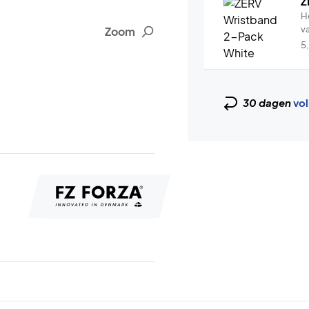
Z
H
v
Zoom
5
30 dagen
vol