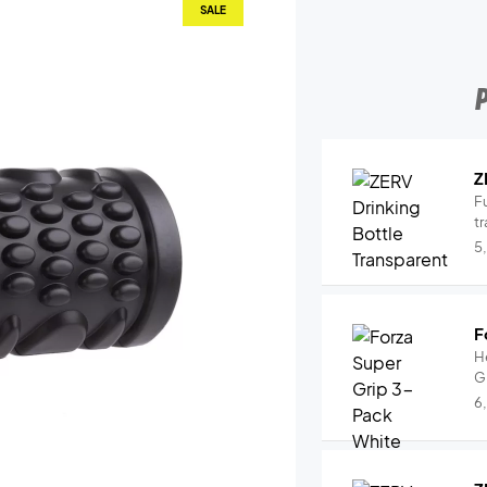
SALE
Z
Fu
tr
5
F
H
G
6