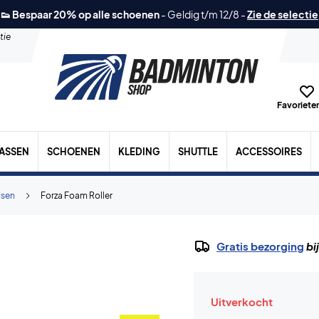
👟 Bespaar 20% op alle schoenen
-
Geldig t/m 12/8
-
Zie de selectie
tie
Favorieten
TASSEN
SCHOENEN
KLEDING
SHUTTLE
ACCESSOIRES
dsen
Forza Foam Roller
Gratis bezorging
bi
Uitverkocht