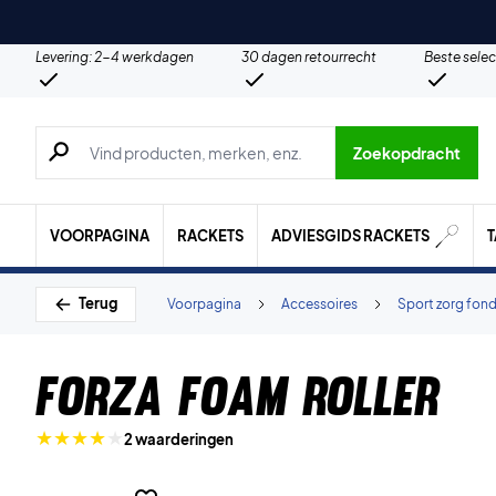
Levering: 2-4 werkdagen
30 dagen retourrecht
Beste selec
Zoeken naar producten, merken etc.
Zoekopdracht
VOORPAGINA
RACKETS
ADVIESGIDS RACKETS
Terug
Voorpagina
Accessoires
Sport zorg fon
Forza Foam Roller
2 waarderingen