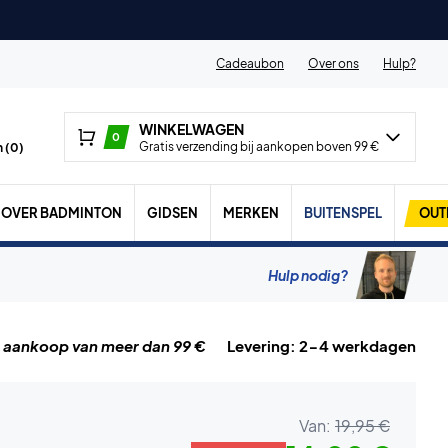
Cadeaubon
Over ons
Hulp?
WINKELWAGEN
0
Gratis verzending bij aankopen boven 99 €
 (
0
)
OVER BADMINTON
GIDSEN
MERKEN
BUITENSPEL
OUT
Hulp nodig?
j aankoop van meer dan 99 €
Levering: 2-4 werkdagen
Van:
19,95 €