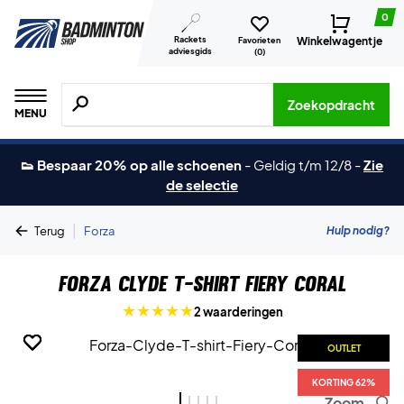
0
Rackets
Winkelwagentje
Favorieten
adviesgids
(
0
)
Zoeken naar producten, merken etc.
Zoekopdracht
MENU
👟 Bespaar 20% op alle schoenen
-
Geldig t/m 12/8
-
Zie
de selectie
|
Hulp nodig?
Terug
Forza
Forza Clyde T-shirt Fiery Coral
2 waarderingen
OUTLET
OUTLET
OUTLET
OUTLET
OUTLET
KORTING 62%
KORTING 62%
KORTING 62%
KORTING 62%
KORTING 62%
Zoom