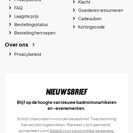
Klacht
FAQ
Goederen retourneren
Laagste prijs
Cadeaubon
Bestellingsstatus
Kortingscode
Bestelling herroepen
Over ons
Privacybeleid
Nieuwsbrief
Blijf op de hoogte van nieuwe badmintonartikelen
en -evenementen.
Schrijf u hieronder in voor de nieuwsbrief. Toestemming
kan worden ingetrokken. Wanneer u zich aanmeldt,
accepteert u ons
beleid voor persoonlijke gegevens.