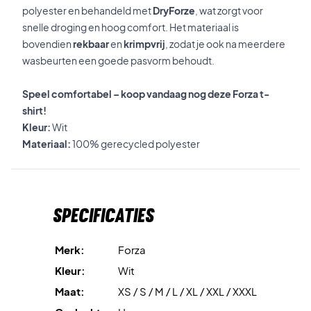
polyester en behandeld met
DryForze
, wat zorgt voor
snelle droging en hoog comfort. Het materiaal is
bovendien
rekbaar
en
krimpvrij
, zodat je ook na meerdere
wasbeurten een goede pasvorm behoudt.
Speel comfortabel – koop vandaag nog deze Forza t-
shirt!
Kleur:
Wit
Materiaal:
100% gerecycled polyester
Specificaties
Merk:
Forza
Kleur:
Wit
Maat:
XS / S / M / L / XL / XXL / XXXL