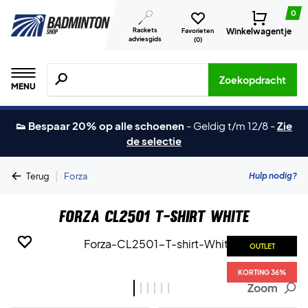
0
Rackets
Winkelwagentje
Favorieten
adviesgids
(
0
)
Zoeken naar producten, merken etc.
Zoekopdracht
MENU
👟 Bespaar 20% op alle schoenen
-
Geldig t/m 12/8
-
Zie
de selectie
|
Hulp nodig?
Terug
Forza
Forza CL2501 T-shirt White
OUTLET
OUTLET
OUTLET
OUTLET
OUTLET
OUTLET
KORTING 36%
KORTING 36%
KORTING 36%
KORTING 36%
KORTING 36%
KORTING 36%
Zoom