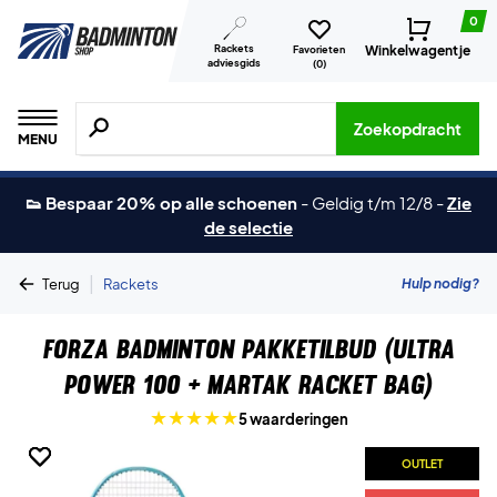
0
Rackets
Winkelwagentje
Favorieten
adviesgids
(
0
)
Zoeken naar producten, merken etc.
Zoekopdracht
MENU
👟 Bespaar 20% op alle schoenen
-
Geldig t/m 12/8
-
Zie
de selectie
|
Hulp nodig?
Terug
Rackets
Forza Badminton Pakketilbud (Ultra
Power 100 + Martak Racket Bag)
5 waarderingen
OUTLET
OUTLET
OUTLET