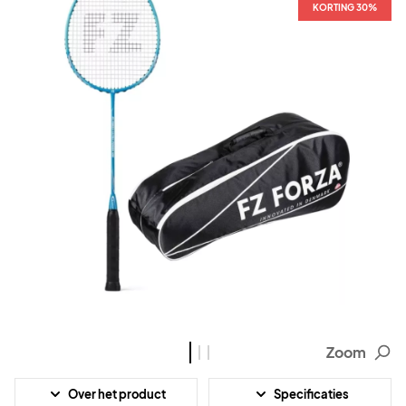
KORTING 30%
KORTING 30%
KORTING 30%
Zoom
Over het product
Specificaties