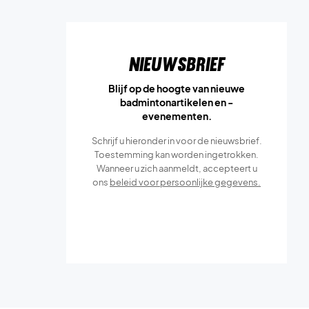
Nieuwsbrief
Blijf op de hoogte van nieuwe
badmintonartikelen en -
evenementen.
Schrijf u hieronder in voor de nieuwsbrief.
Toestemming kan worden ingetrokken.
Wanneer u zich aanmeldt, accepteert u
ons
beleid voor persoonlijke gegevens.