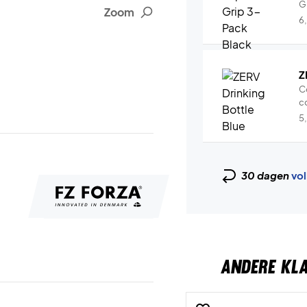
Gr
Zoom
6
Z
C
co
5
30 dagen
vol
ANDERE KL