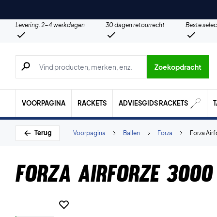
Levering: 2-4 werkdagen
30 dagen retourrecht
Beste selec
Zoeken naar producten, merken etc.
Zoekopdracht
VOORPAGINA
RACKETS
ADVIESGIDS RACKETS
Terug
Voorpagina
Ballen
Forza
Forza Air
Forza Airforze 3000