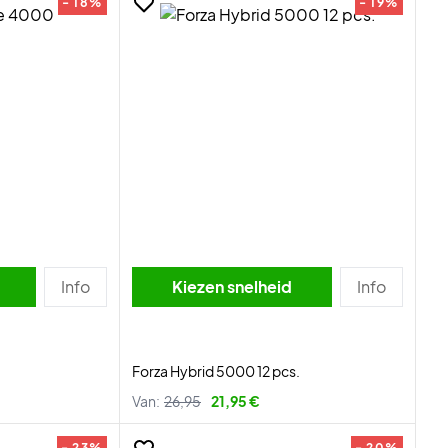
- 18%
- 19%
Info
Kiezen snelheid
Info
Forza Hybrid 5000 12 pcs.
Van:
26,95
21,95 €
- 23%
- 20%