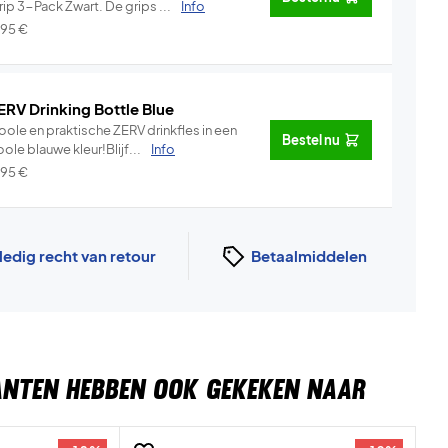
ip 3-Pack Zwart. De grips ...
Info
,95
€
ERV Drinking Bottle Blue
oole en praktische ZERV drinkfles in een
Bestel nu
ole blauwe kleur!Blijf...
Info
,95
€
ledig recht van retour
Betaalmiddelen
ANTEN HEBBEN OOK GEKEKEN NAAR