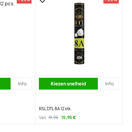
Info
Kiezen snelheid
Info
RSL DTL 8A 12 stk.
Van:
19,95
15,95 €