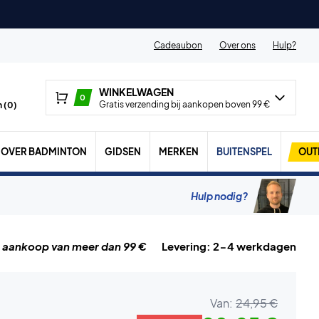
Cadeaubon
Over ons
Hulp?
WINKELWAGEN
0
Gratis verzending bij aankopen boven 99 €
 (
0
)
OVER BADMINTON
GIDSEN
MERKEN
BUITENSPEL
OUT
Hulp nodig?
j aankoop van meer dan 99 €
Levering: 2-4 werkdagen
Van:
24,95 €