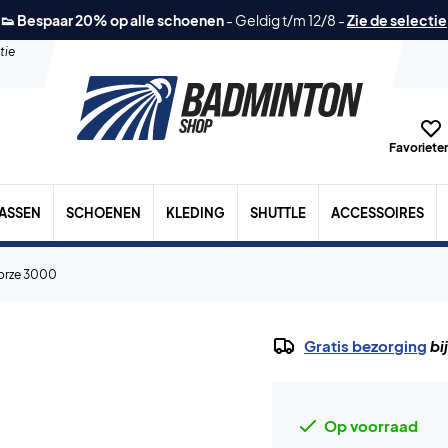
👟 Bespaar 20% op alle schoenen
-
Geldig t/m 12/8
-
Zie de selectie
tie
Favorieten
TASSEN
SCHOENEN
KLEDING
SHUTTLE
ACCESSOIRES
forze 3000
Gratis bezorging
bi
Op voorraad