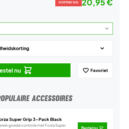
20,95 €
KORTING 16%
lheidskorting
estel nu
Favoriet
POPULAIRE ACCESSOIRES
orza Super Grip 3-Pack Black
ereik goede controle met Forza Super
Bestel nu