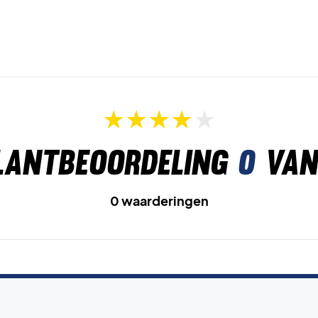
lantbeoordeling
0
van
0 waarderingen