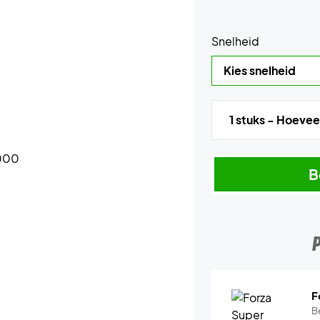
Snelheid
1 stuks - Hoevee
B
F
B