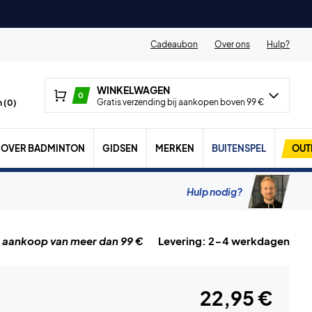
Cadeaubon
Over ons
Hulp?
WINKELWAGEN
0
Gratis verzending bij aankopen boven 99 €
 (
0
)
OVER BADMINTON
GIDSEN
MERKEN
BUITENSPEL
OUT
Hulp nodig?
j aankoop van meer dan 99 €
Levering: 2-4 werkdagen
22,95 €