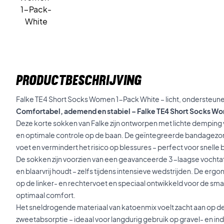
PRODUCTBESCHRIJVING
Falke TE4 Short Socks Women 1-Pack White – licht, ondersteune
Comfortabel, ademend en stabiel – Falke TE4 Short Socks W
Deze korte sokken van Falke zijn ontworpen met lichte demping
en optimale controle op de baan. De geïntegreerde bandagezone
voet en vermindert het risico op blessures – perfect voor snel
De sokken zijn voorzien van een geavanceerde 3-laagse vochta
en blaarvrij houdt – zelfs tijdens intensieve wedstrijden. De e
op de linker- en rechtervoet en speciaal ontwikkeld voor de sm
optimaal comfort.
Het sneldrogende materiaal van katoenmix voelt zacht aan op de
zweetabsorptie – ideaal voor langdurig gebruik op gravel- en i