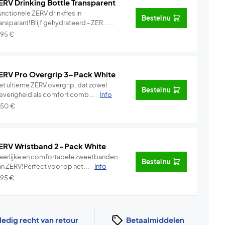
ERV Drinking Bottle Transparent
nctionele ZERV drinkfles in
Bestel nu
ansparant!Blijf gehydrateerd - ZER...
Info
,95
€
ERV Pro Overgrip 3-Pack White
et ultieme ZERV overgrip, dat zowel
Bestel nu
leverigheid als comfort comb...
Info
,50
€
ERV Wristband 2-Pack White
eerlijke en comfortabele zweetbanden
Bestel nu
an ZERV!Perfect voor op het...
Info
,95
€
ledig recht van retour
Betaalmiddelen