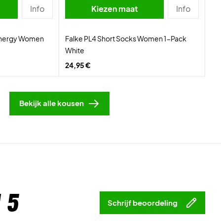
Info
Kiezen maat
Info
Energy Women
Falke PL4 Short Socks Women 1-Pack
White
24,95 €
Bekijk alle kousen
 5
Schrijf beoordeling