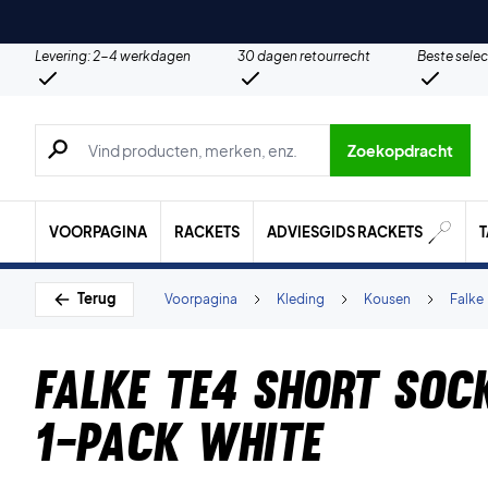
Levering: 2-4 werkdagen
30 dagen retourrecht
Beste selec
Zoeken naar producten, merken etc.
Zoekopdracht
VOORPAGINA
RACKETS
ADVIESGIDS RACKETS
Terug
Voorpagina
Kleding
Kousen
Falke
Falke TE4 Short So
1-Pack White