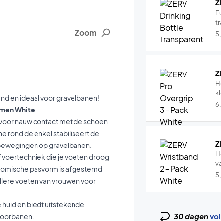
Z
Fu
tr
Zoom
5
Z
H
k
nd en ideaal voor gravelbanen!
6
omen White
 voor nauw contact met de schoen
 rond de enkel stabiliseert de
Z
le bewegingen op gravelbanen.
H
fvoertechniek die je voeten droog
v
rgonomische pasvorm is afgestemd
5
allere voeten van vrouwen voor
 huid en biedt uitstekende
30 dagen
vol
ndoorbanen.