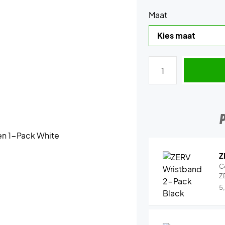
Maat
Z
C
Z
5