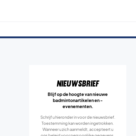
Nieuwsbrief
Blijf op de hoogte van nieuwe
badmintonartikelen en -
evenementen.
Schrijf u hieronder in voor de nieuwsbrief.
Toestemming kan worden ingetrokken.
Wanneer u zich aanmeldt, accepteert u
ons
beleid voor persoonlijke gegevens.