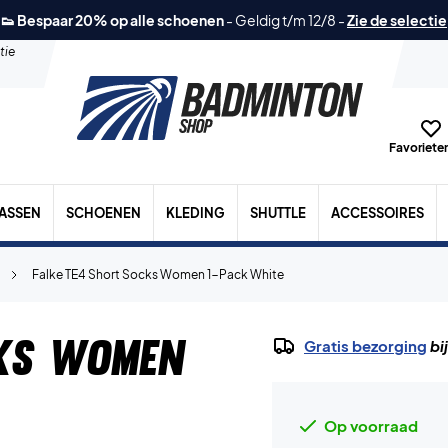
👟 Bespaar 20% op alle schoenen
-
Geldig t/m 12/8
-
Zie de selectie
tie
Favorieten
TASSEN
SCHOENEN
KLEDING
SHUTTLE
ACCESSOIRES
Falke TE4 Short Socks Women 1-Pack White
cks Women
Gratis bezorging
bi
Op voorraad