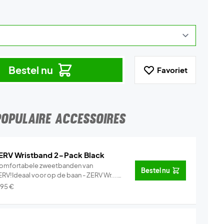
Bestel nu
Favoriet
POPULAIRE ACCESSOIRES
ERV Wristband 2-Pack Black
omfortabele zweetbanden van
Bestel nu
ERV!Ideaal voor op de baan - ZERV Wr...
Info
,95
€