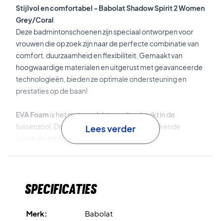
Stijlvol en comfortabel - Babolat Shadow Spirit 2 Women
Grey/Coral
Deze badmintonschoenen zijn speciaal ontworpen voor
vrouwen die op zoek zijn naar de perfecte combinatie van
comfort, duurzaamheid en flexibiliteit. Gemaakt van
hoogwaardige materialen en uitgerust met geavanceerde
technologieën, bieden ze optimale ondersteuning en
prestaties op de baan!
EVA Foam
is het materiaal dat wordt gebruikt in de
tussenzool. Deze tussenzool zorgt voor uitstekende
Lees verder
schokabsorptie.
Active Sculpture
verbetert de flexibiliteit en stabiliteit van
de schoenen, waardoor snelle en veilige
Specificaties
richtingsveranderingen mogelijk zijn.
Active Rocker
is de afgeronde buitenzool die de beste
Merk:
Babolat