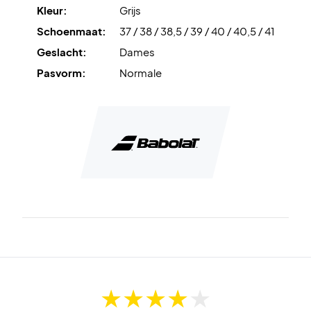
voorwaarden biedt voor snellere en soepelere
Kleur:
Grijs
bewegingen.
Schoenmaat:
37 / 38 / 38,5 / 39 / 40 / 40,5 / 41
Michelin Sole
is de duurzame buitenzool die in
Geslacht:
Dames
samenwerking met Michelin is ontwikkeld. Deze zool biedt
Pasvorm:
Normale
een uitstekende grip en hoge slijtvastheid.
Verbeter je speelervaring - koop je Babolat
badmintonschoenen voor dames vandaag nog!
Kleur: Grijs met koraalkleurige details.