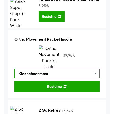
8,95
€
Bestel nu
Ortho Movement Racket Insole
39,95
€
Bestel nu
2 Go Refresh
9,95
€