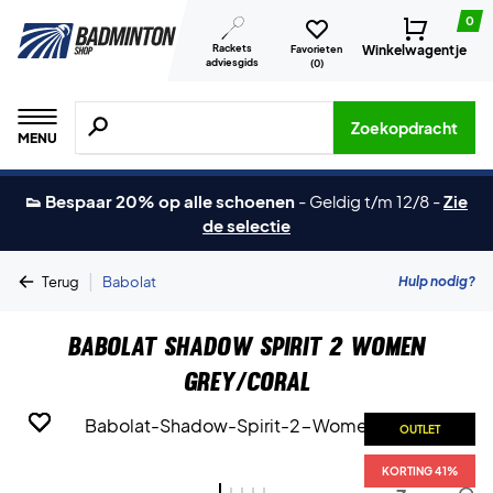
0
Rackets
Winkelwagentje
Favorieten
adviesgids
(
0
)
Zoeken naar producten, merken etc.
Zoekopdracht
MENU
👟 Bespaar 20% op alle schoenen
-
Geldig t/m 12/8
-
Zie
de selectie
|
Hulp nodig?
Terug
Babolat
Babolat Shadow Spirit 2 Women
Grey/Coral
OUTLET
OUTLET
OUTLET
OUTLET
OUTLET
KORTING 41%
KORTING 41%
KORTING 41%
KORTING 41%
KORTING 41%