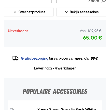
Zoom
Over het product
Bekijk accessoires
Uitverkocht
Van:
109,95 €
65,00 €
Gratis bezorging
bij aankoop van meer dan 99 €
Levering: 2-4 werkdagen
POPULAIRE ACCESSOIRES
Yonex Super Grap 3-Pack White