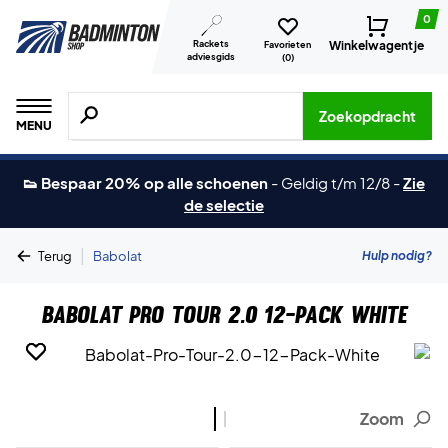
0
Rackets
Winkelwagentje
Favorieten
adviesgids
(
0
)
Zoeken naar producten, merken etc.
Zoekopdracht
MENU
👟 Bespaar 20% op alle schoenen
-
Geldig t/m 12/8
-
Zie
de selectie
|
Hulp nodig?
Terug
Babolat
Babolat Pro Tour 2.0 12-Pack White
Zoom